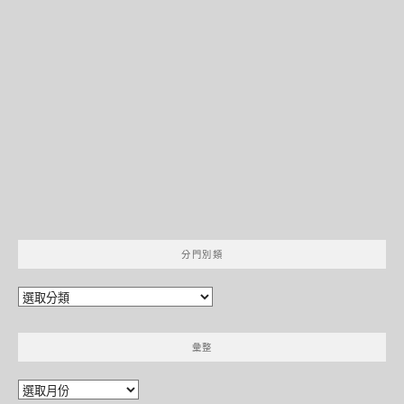
分門別類
分
門
別
彙整
類
彙