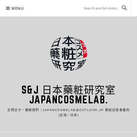
Skip
MENU
to
content
S&J 日本藥粧研究室
JAPANCOSMELAB.
お問合せ・連絡我們：JAPANCOSMELAB@OUTLOOK.JP 歡迎記者會邀約
(台灣／日本)