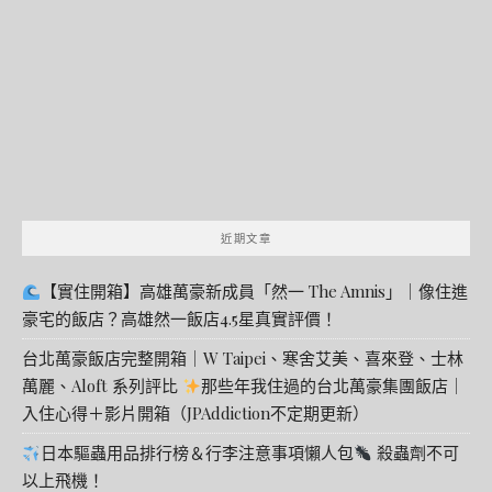
鍵
字:
近期文章
【實住開箱】高雄萬豪新成員「然一 The Amnis」｜像住進
豪宅的飯店？高雄然一飯店4.5星真實評價！
台北萬豪飯店完整開箱｜W Taipei、寒舍艾美、喜來登、士林
萬麗、Aloft 系列評比
那些年我住過的台北萬豪集團飯店｜
入住心得＋影片開箱（JPAddiction不定期更新）
日本驅蟲用品排行榜＆行李注意事項懶人包
殺蟲劑不可
以上飛機！