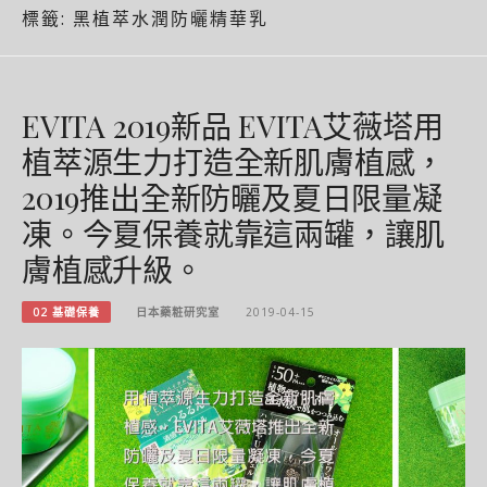
標籤:
黑植萃水潤防曬精華乳
EVITA 2019新品 EVITA艾薇塔用
植萃源生力打造全新肌膚植感，
2019推出全新防曬及夏日限量凝
凍。今夏保養就靠這兩罐，讓肌
膚植感升級。
02 基礎保養
日本藥粧研究室
2019-04-15