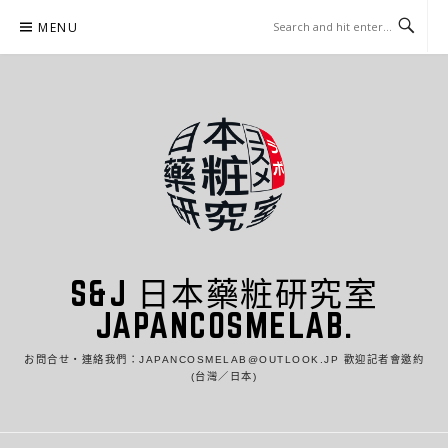
Skip
MENU
to
content
S&J 日本藥粧研究室
JAPANCOSMELAB.
お問合せ・連絡我們：JAPANCOSMELAB@OUTLOOK.JP 歡迎記者會邀約
(台灣／日本)