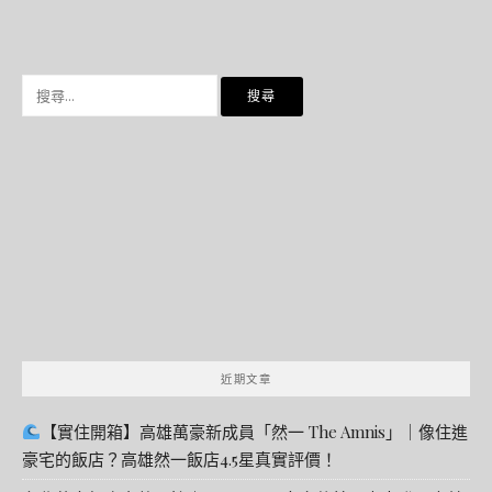
搜
尋
關
鍵
字:
近期文章
【實住開箱】高雄萬豪新成員「然一 The Amnis」｜像住進
豪宅的飯店？高雄然一飯店4.5星真實評價！