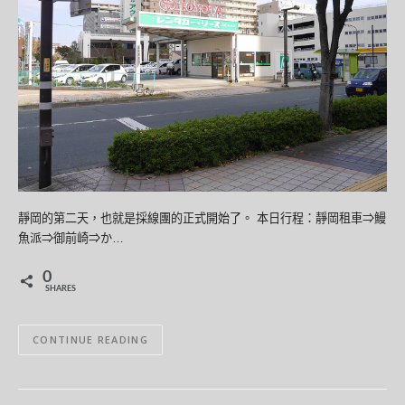
靜岡的第二天，也就是採線團的正式開始了。 本日行程：靜岡租車⇒鰻
魚派⇒御前崎⇒か…
0
SHARES
CONTINUE READING