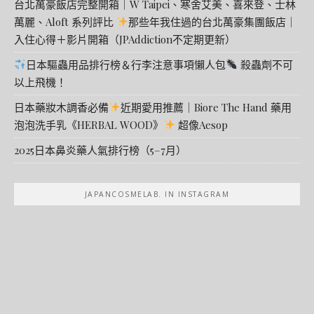
台北萬豪飯店完整開箱｜W Taipei、寒舍艾美、喜來登、士林
萬麗、Aloft 系列評比
那些年我住過的台北萬豪集團飯店｜
入住心得＋影片開箱（JPAddiction不定期更新）
日本驅蟲用品排行榜＆行李注意事項懶人包
殺蟲劑不可
以上飛機！
日本藥妝木調香必備
近期愛用推薦｜Biore The Hand 藥用
泡泡洗手乳《HERBAL WOOD》
超像Aesop
2025日本鼻炎藥人氣排行榜（5–7月）
JAPANCOSMELAB. IN INSTAGRAM