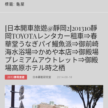
標籤:
龜屋
[日本開車旅遊@靜岡2]201310靜
岡TOYOTAレンタカー租車⇒春
華堂うなぎパイ鰻魚派⇒御前崎
海水浴場⇒かめや本店⇒御殿場
プレミアムアウトレット⇒御殿
場高原ホテル時之栖
2013靜岡旅遊
日本藥粧研究室
2014-08-18