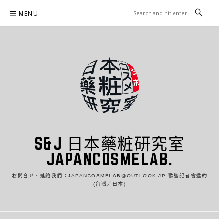
Skip
MENU
to
content
S&J 日本藥粧研究室
JAPANCOSMELAB.
お問合せ・連絡我們：JAPANCOSMELAB@OUTLOOK.JP 歡迎記者會邀約
(台灣／日本)