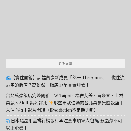
鍵
字:
近期文章
【實住開箱】高雄萬豪新成員「然一 The Amnis」｜像住進
豪宅的飯店？高雄然一飯店4.5星真實評價！
台北萬豪飯店完整開箱｜W Taipei、寒舍艾美、喜來登、士林
萬麗、Aloft 系列評比
那些年我住過的台北萬豪集團飯店｜
入住心得＋影片開箱（JPAddiction不定期更新）
日本驅蟲用品排行榜＆行李注意事項懶人包
殺蟲劑不可
以上飛機！