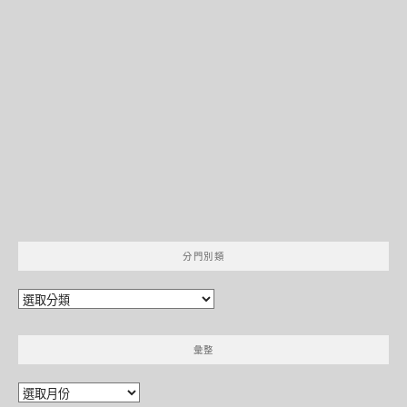
分門別類
分
門
別
彙整
類
彙