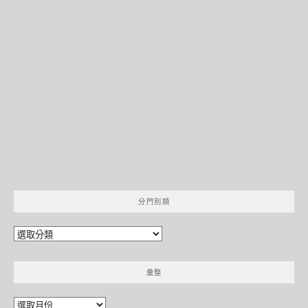
分門別類
分
門
別
彙整
類
彙