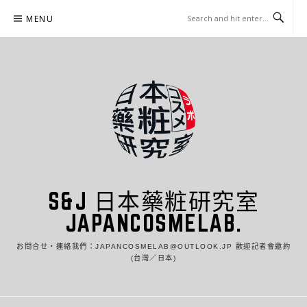
Skip
MENU
to
content
S&J 日本藥粧研究室
JAPANCOSMELAB.
お問合せ・連絡我們：JAPANCOSMELAB@OUTLOOK.JP 歡迎記者會邀約
(台灣／日本)