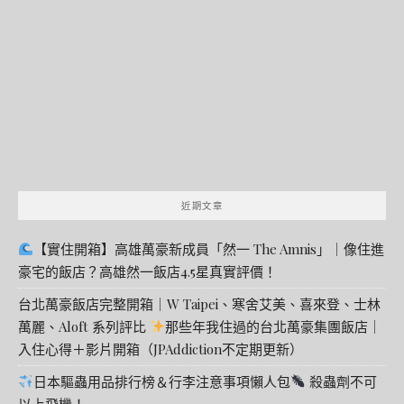
關
鍵
字:
近期文章
【實住開箱】高雄萬豪新成員「然一 The Amnis」｜像住進
豪宅的飯店？高雄然一飯店4.5星真實評價！
台北萬豪飯店完整開箱｜W Taipei、寒舍艾美、喜來登、士林
萬麗、Aloft 系列評比
那些年我住過的台北萬豪集團飯店｜
入住心得＋影片開箱（JPAddiction不定期更新）
日本驅蟲用品排行榜＆行李注意事項懶人包
殺蟲劑不可
以上飛機！