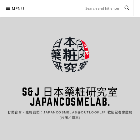
Skip
MENU
to
content
S&J 日本藥粧研究室
JAPANCOSMELAB.
お問合せ・連絡我們：JAPANCOSMELAB@OUTLOOK.JP 歡迎記者會邀約
(台灣／日本)