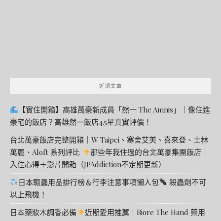
近期文章
【實住開箱】高雄萬豪新成員「然一 The Amnis」｜像住進
豪宅的飯店？高雄然一飯店4.5星真實評價！
台北萬豪飯店完整開箱｜W Taipei、寒舍艾美、喜來登、士林
萬麗、Aloft 系列評比
那些年我住過的台北萬豪集團飯店｜
入住心得＋影片開箱（JPAddiction不定期更新）
日本驅蟲用品排行榜＆行李注意事項懶人包
殺蟲劑不可
以上飛機！
日本藥妝木調香必備
近期愛用推薦｜Biore The Hand 藥用