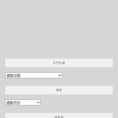
分門別類
分
門
別
彙整
類
彙
整
瀏覽量