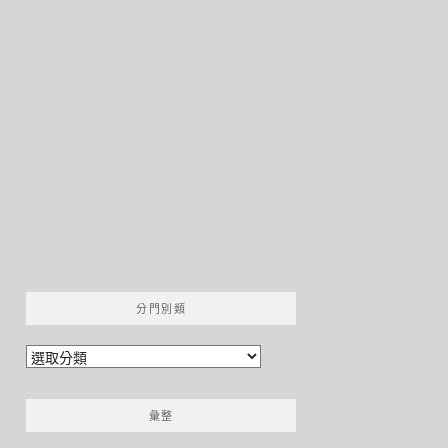
分門別類
分
門
別
彙整
類