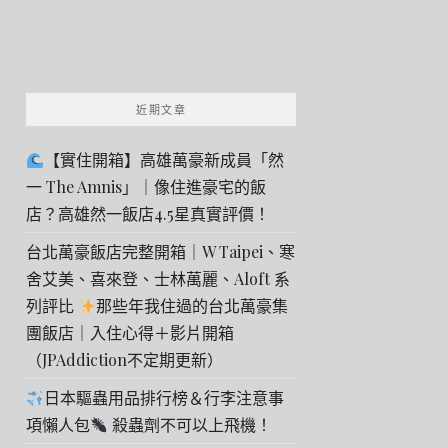
近期文章
【實住開箱】高雄萬豪新成員「然
一 The Amnis」｜像住進豪宅的飯
店？高雄然一飯店4.5星真實評價！
台北萬豪飯店完整開箱｜W Taipei、寒
舍艾美、喜來登、士林萬麗、Aloft 系
列評比
那些年我住過的台北萬豪集
團飯店｜入住心得＋影片開箱
（JPAddiction不定期更新）
日本驅蟲用品排行榜＆行李注意事
項懶人包
殺蟲劑不可以上飛機！