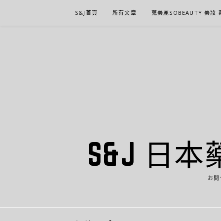
Skip
S&J首頁
所有文章
蒐美麗SOBEAUTY 美妝
to
content
S&J 日本
お問