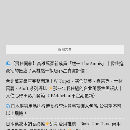
近期文章
【實住開箱】高雄萬豪新成員「然一 The Amnis」｜像住進
豪宅的飯店？高雄然一飯店4.5星真實評價！
台北萬豪飯店完整開箱｜W Taipei、寒舍艾美、喜來登、士林
萬麗、Aloft 系列評比
那些年我住過的台北萬豪集團飯店｜
入住心得＋影片開箱（JPAddiction不定期更新）
日本驅蟲用品排行榜＆行李注意事項懶人包
殺蟲劑不可
以上飛機！
日本藥妝木調香必備
近期愛用推薦｜Biore The Hand 藥用