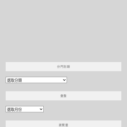
分門別類
分
門
別
彙整
類
彙
整
瀏覽量