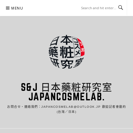
Skip
MENU
to
content
S&J 日本藥粧研究室
JAPANCOSMELAB.
お問合せ・連絡我們：JAPANCOSMELAB@OUTLOOK.JP 歡迎記者會邀約
(台灣／日本)