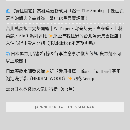
【實住開箱】高雄萬豪新成員「然一 The Amnis」｜像住進
豪宅的飯店？高雄然一飯店4.5星真實評價！
台北萬豪飯店完整開箱｜W Taipei、寒舍艾美、喜來登、士林
萬麗、Aloft 系列評比
那些年我住過的台北萬豪集團飯店｜
入住心得＋影片開箱（JPAddiction不定期更新）
日本驅蟲用品排行榜＆行李注意事項懶人包
殺蟲劑不可
以上飛機！
日本藥妝木調香必備
近期愛用推薦｜Biore The Hand 藥用
泡泡洗手乳《HERBAL WOOD》
超像Aesop
2025日本鼻炎藥人氣排行榜（5–7月）
JAPANCOSMELAB. IN INSTAGRAM