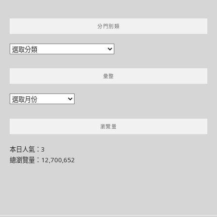
分門別類
分
門
別
彙整
類
彙
整
瀏覽量
本日人氣：3
總瀏覽量：12,700,652