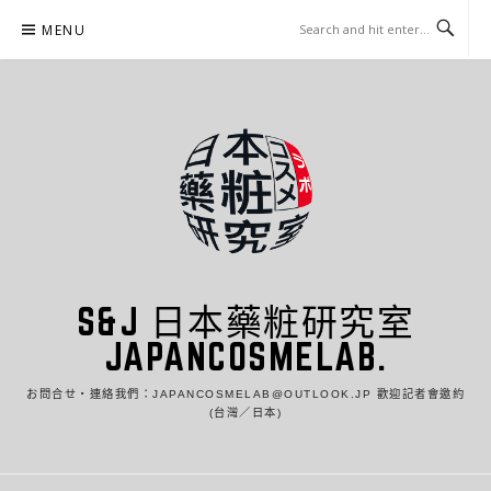
Skip
MENU
to
content
S&J 日本藥粧研究室
JAPANCOSMELAB.
お問合せ・連絡我們：JAPANCOSMELAB@OUTLOOK.JP 歡迎記者會邀約
(台灣／日本)