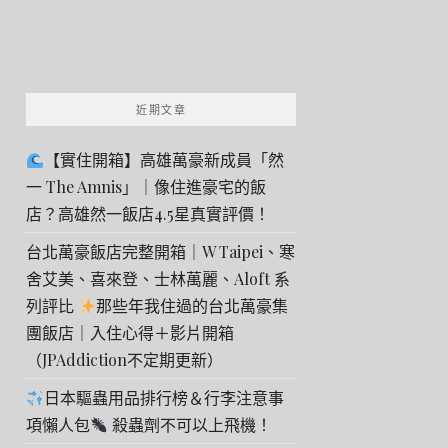
近期文章
【實住開箱】高雄萬豪新成員「然
一 The Amnis」｜像住進豪宅的飯
店？高雄然一飯店4.5星真實評價！
台北萬豪飯店完整開箱｜W Taipei、寒
舍艾美、喜來登、士林萬麗、Aloft 系
列評比
那些年我住過的台北萬豪集
團飯店｜入住心得＋影片開箱
（JPAddiction不定期更新）
日本驅蟲用品排行榜＆行李注意事
項懶人包
殺蟲劑不可以上飛機！