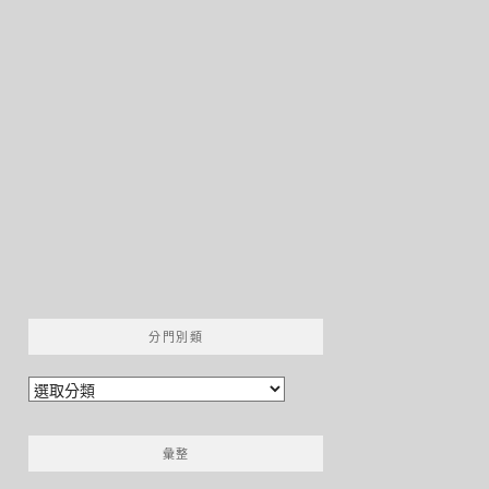
分門別類
分
門
別
彙整
類