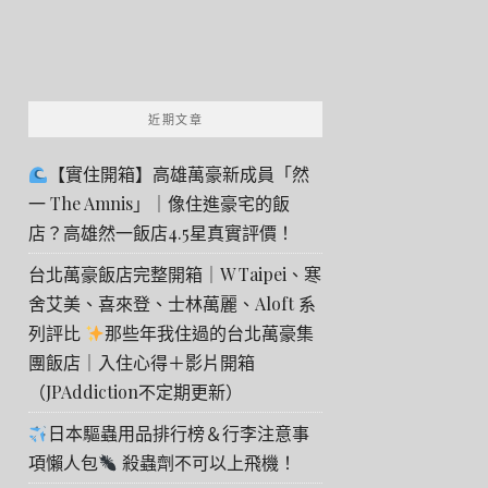
近期文章
【實住開箱】高雄萬豪新成員「然
一 The Amnis」｜像住進豪宅的飯
店？高雄然一飯店4.5星真實評價！
台北萬豪飯店完整開箱｜W Taipei、寒
舍艾美、喜來登、士林萬麗、Aloft 系
列評比
那些年我住過的台北萬豪集
團飯店｜入住心得＋影片開箱
（JPAddiction不定期更新）
日本驅蟲用品排行榜＆行李注意事
項懶人包
殺蟲劑不可以上飛機！