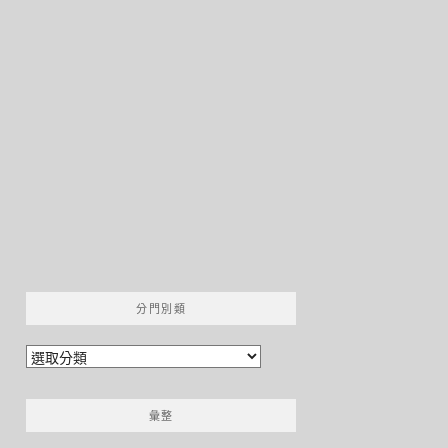
分門別類
分
門
別
彙整
類