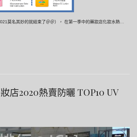
和2021莫名其妙的就結束了＠＠）， 在第一季中的藥妝店化妝水熱…
妝店2020熱賣防曬 TOP10 UV