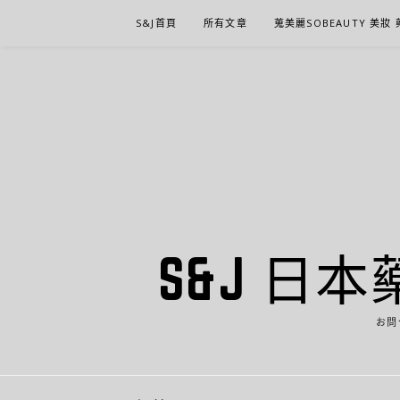
Skip
S&J首頁
所有文章
蒐美麗SOBEAUTY 美妝
to
content
S&J 日本
お問