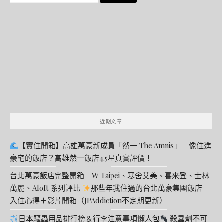
尋
關
鍵
字:
近期文章
【實住開箱】高雄萬豪新成員「然一 The Amnis」｜像住進
豪宅的飯店？高雄然一飯店4.5星真實評價！
台北萬豪飯店完整開箱｜W Taipei、寒舍艾美、喜來登、士林
萬麗、Aloft 系列評比
那些年我住過的台北萬豪集團飯店｜
入住心得＋影片開箱（JPAddiction不定期更新）
日本驅蟲用品排行榜＆行李注意事項懶人包
殺蟲劑不可