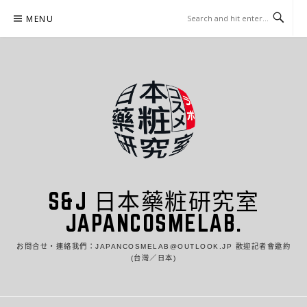
Skip
MENU
to
content
S&J 日本藥粧研究室
JAPANCOSMELAB.
お問合せ・連絡我們：JAPANCOSMELAB@OUTLOOK.JP 歡迎記者會邀約
(台灣／日本)