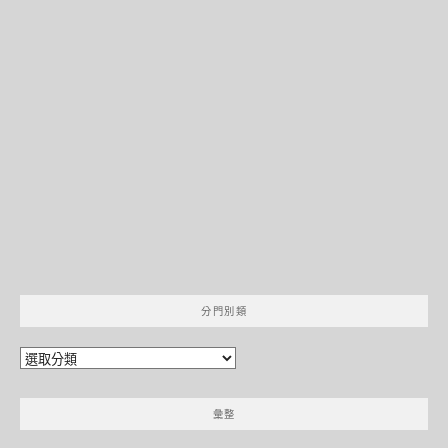
分門別類
分
門
別
彙整
類