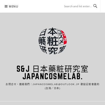
Skip
MENU
to
content
S&J 日本藥粧研究室
JAPANCOSMELAB.
お問合せ・連絡我們：JAPANCOSMELAB@OUTLOOK.JP 歡迎記者會邀約
(台灣／日本)