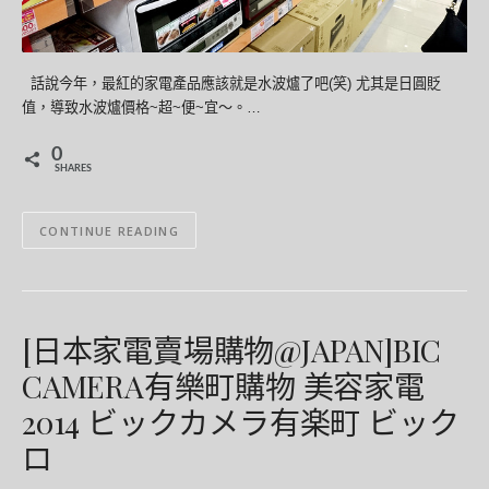
話說今年，最紅的家電產品應該就是水波爐了吧(笑) 尤其是日圓貶
值，導致水波爐價格~超~便~宜～。…
0
SHARES
CONTINUE READING
[日本家電賣場購物@JAPAN]BIC
CAMERA有樂町購物 美容家電
2014 ビックカメラ有楽町 ビック
ロ