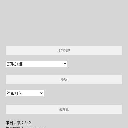
分門別類
分
門
別
彙整
類
彙
整
瀏覽量
本日人氣：242