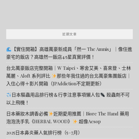
近期文章
【實住開箱】高雄萬豪新成員「然一 The Amnis」｜像住進
豪宅的飯店？高雄然一飯店4.5星真實評價！
台北萬豪飯店完整開箱｜W Taipei、寒舍艾美、喜來登、士林
萬麗、Aloft 系列評比
那些年我住過的台北萬豪集團飯店｜
入住心得＋影片開箱（JPAddiction不定期更新）
日本驅蟲用品排行榜＆行李注意事項懶人包
殺蟲劑不可
以上飛機！
日本藥妝木調香必備
近期愛用推薦｜Biore The Hand 藥用
泡泡洗手乳《HERBAL WOOD》
超像Aesop
2025日本鼻炎藥人氣排行榜（5–7月）