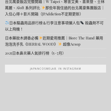
台北萬豪飯店完整開箱｜W Taipei、寒舍艾美、喜來登、士林
萬麗、Aloft 系列評比
那些年我住過的台北萬豪集團飯店｜
入住心得＋影片開箱（JPAddiction不定期更新）
日本驅蟲用品排行榜＆行李注意事項懶人包
殺蟲劑不可
以上飛機！
日本藥妝木調香必備
近期愛用推薦｜Biore The Hand 藥用
泡泡洗手乳《HERBAL WOOD》
超像Aesop
2025日本鼻炎藥人氣排行榜（5–7月）
JAPANCOSMELAB. IN INSTAGRAM