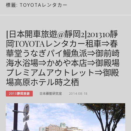
標籤:
TOYOTAレンタカー
[日本開車旅遊@靜岡2]201310靜
岡TOYOTAレンタカー租車⇒春
華堂うなぎパイ鰻魚派⇒御前崎
海水浴場⇒かめや本店⇒御殿場
プレミアムアウトレット⇒御殿
場高原ホテル時之栖
2013靜岡旅遊
日本藥粧研究室
2014-08-18