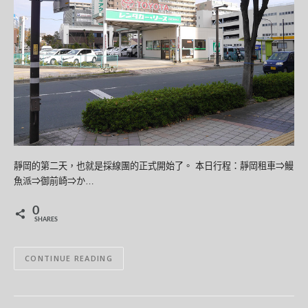
靜岡的第二天，也就是採線團的正式開始了。 本日行程：靜岡租車⇒鰻
魚派⇒御前崎⇒か…
0
SHARES
CONTINUE READING