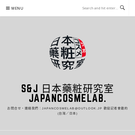
Skip
MENU
to
content
S&J 日本藥粧研究室
JAPANCOSMELAB.
お問合せ・連絡我們：JAPANCOSMELAB@OUTLOOK.JP 歡迎記者會邀約
(台灣／日本)