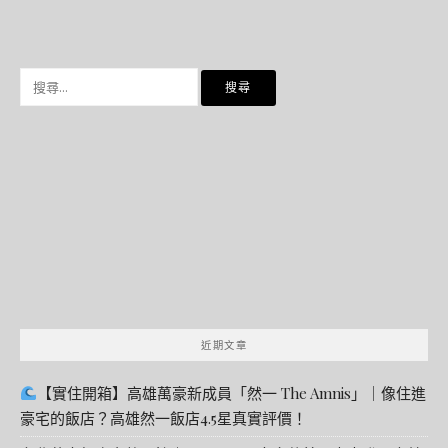
搜
尋
關
鍵
字:
近期文章
【實住開箱】高雄萬豪新成員「然一 The Amnis」｜像住進
豪宅的飯店？高雄然一飯店4.5星真實評價！