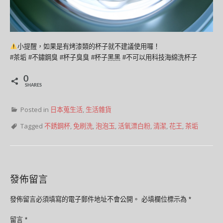
小提醒，如果是有烤漆類的杯子就不建議使用囉！
#茶垢 #不鏽鋼臭 #杯子臭臭 #杯子黑黑 #不可以用科技海綿洗杯子
0
SHARES
Posted in
日本蒐生活
,
生活雜貨
Tagged
不銹鋼杯
,
免刷洗
,
泡泡玉
,
活氧漂白粉
,
清潔
,
花王
,
茶垢
發佈留言
發佈留言必須填寫的電子郵件地址不會公開。
必填欄位標示為
*
留言
*