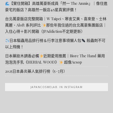
【實住開箱】高雄萬豪新成員「然一 The Amnis」｜像住進
豪宅的飯店？高雄然一飯店4.5星真實評價！
台北萬豪飯店完整開箱｜W Taipei、寒舍艾美、喜來登、士林
萬麗、Aloft 系列評比
那些年我住過的台北萬豪集團飯店｜
入住心得＋影片開箱（JPAddiction不定期更新）
日本驅蟲用品排行榜＆行李注意事項懶人包
殺蟲劑不可
以上飛機！
日本藥妝木調香必備
近期愛用推薦｜Biore The Hand 藥用
泡泡洗手乳《HERBAL WOOD》
超像Aesop
2025日本鼻炎藥人氣排行榜（5–7月）
JAPANCOSMELAB. IN INSTAGRAM