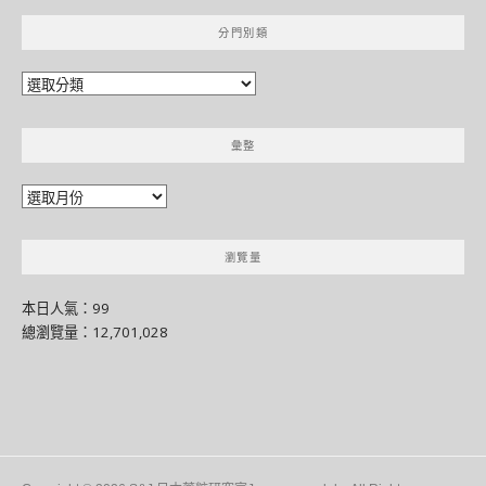
分門別類
分
門
別
彙整
類
彙
整
瀏覽量
本日人氣：99
總瀏覽量：12,701,028