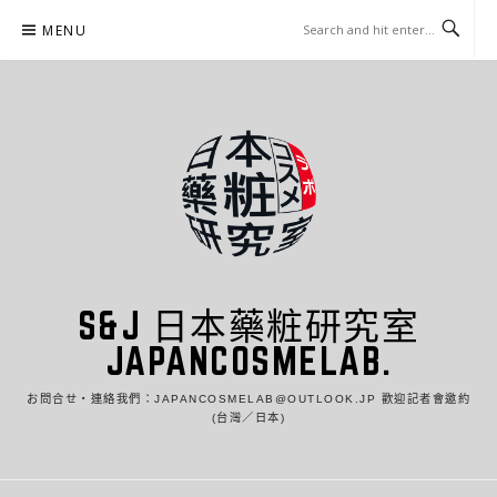
Skip
MENU
to
content
S&J 日本藥粧研究室
JAPANCOSMELAB.
お問合せ・連絡我們：JAPANCOSMELAB@OUTLOOK.JP 歡迎記者會邀約
(台灣／日本)