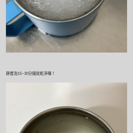
靜置泡15~30分鐘就乾淨囉！