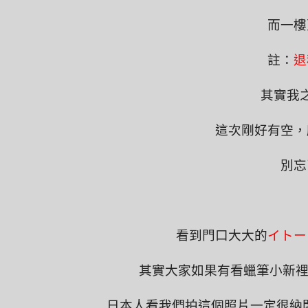
而一樓
註：
退
其實我
這次剛好有空，
別忘
看到門口大大的
イトー
其實大家如果有看蠟筆小新
日本人看我們拍這個照片一定很納悶