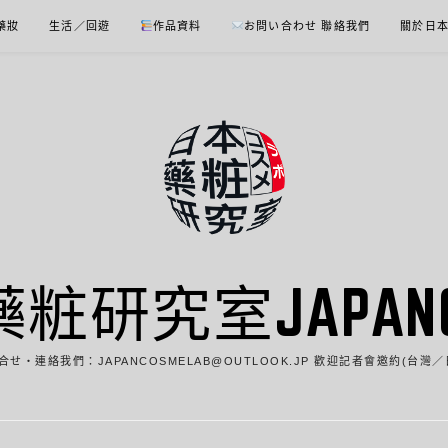
 藥妝
生活／回遊
作品資料
お問い合わせ 聯絡我們
關於日
藥粧研究室JAPANCO
合せ・連絡我們：JAPANCOSMELAB@OUTLOOK.JP 歡迎記者會邀約(台灣／