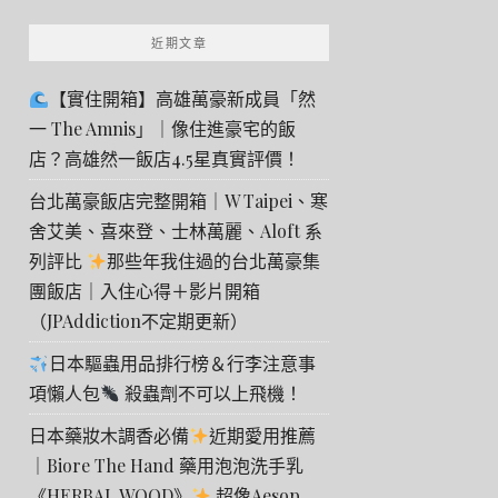
近期文章
【實住開箱】高雄萬豪新成員「然
一 The Amnis」｜像住進豪宅的飯
店？高雄然一飯店4.5星真實評價！
台北萬豪飯店完整開箱｜W Taipei、寒
舍艾美、喜來登、士林萬麗、Aloft 系
列評比
那些年我住過的台北萬豪集
團飯店｜入住心得＋影片開箱
（JPAddiction不定期更新）
日本驅蟲用品排行榜＆行李注意事
項懶人包
殺蟲劑不可以上飛機！
日本藥妝木調香必備
近期愛用推薦
｜Biore The Hand 藥用泡泡洗手乳
《HERBAL WOOD》
超像Aesop