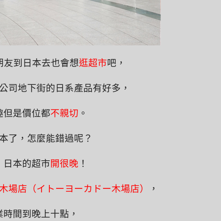
朋友到日本去也會想
逛
超市
吧，
公司地下街的日系產品有好多，
趣但是價位都
不親切
。
本了，怎麼能錯過呢？
！日本的超市
開很晚
！
木場店（イトーヨーカドー木場店）
，
業時間到晚上十點，