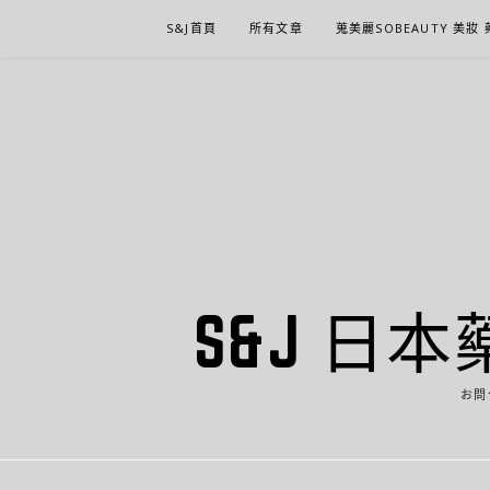
Skip
S&J首頁
所有文章
蒐美麗SOBEAUTY 美妝
to
content
S&J 日本
お問