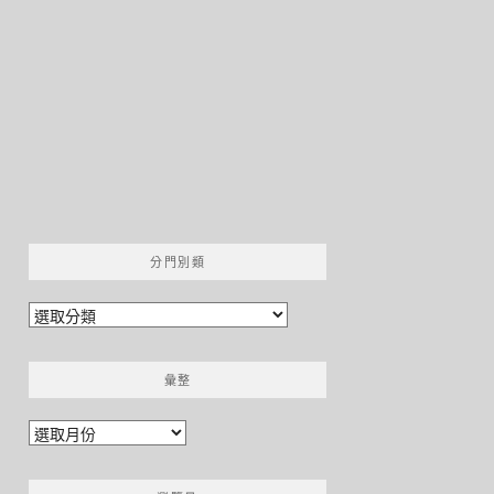
分門別類
分
門
別
彙整
類
彙
整