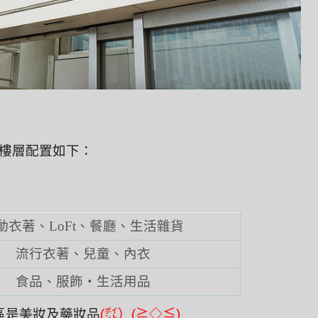
樓層配置如下：
動衣著、LoFt、餐廳、生活雜貨
流行衣著、兒童、內衣
食品、服飾・生活用品
區是美妝及藥妝品
(㌽）(≧◇≦)