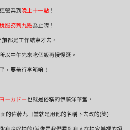
更營業到
晚上十一點
！
稅服務到九點
為止唷！
之前都是工作結束才去。
所以中午先來吃個飯再慢慢逛。
了，要帶行李箱唷！
ヨーカドー
也就是俗稱的
伊藤洋華堂
，
裡面的
佐藤九日堂
就是用他的名稱下去改的(笑)
(有啥好拍的)就像是我們看到有人在拍家樂福的招