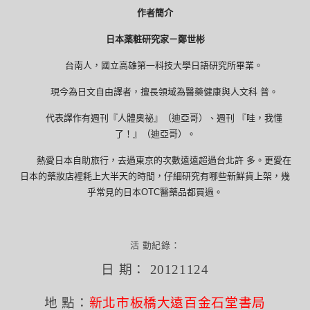
作者簡介
日本薬粧研究家－
鄭世彬
台南人，國立高雄第一科技大學日語研究所畢業。
現今為日文自由譯者，擅長領域為醫藥健康與人文科 普。
代表譯作有週刊『人體奧祕』（迪亞哥）、週刊 『哇，我懂
了！』（迪亞哥）。
熱愛日本自助旅行，去過東京的次數遠遠超過台北許 多。更愛在
日本的藥妝店裡耗上大半天的時間，仔細研究有哪些新鮮貨上架，幾
乎常見的日本OTC醫藥品都買過。
活 動紀錄：
日 期： 20121124
地 點：
新北市板橋大遠百金石堂書局