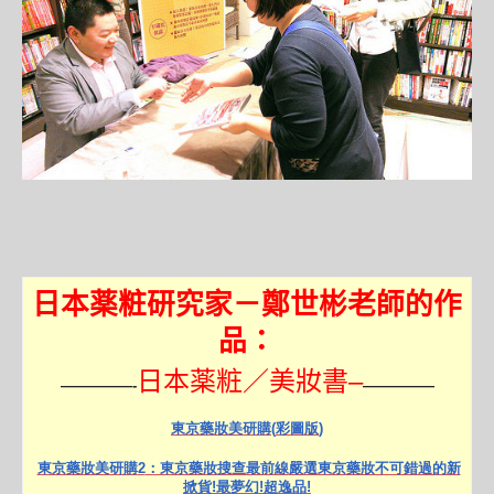
日本薬粧研究家－鄭世彬老師的作
品：
–
日本薬粧／美妝書
—————-
—————
東京藥妝美研購
(
彩圖版
)
東京藥妝美研購
2
：東京藥妝搜查最前線
嚴選東京藥妝不可錯過的新
掀貨
!
最夢幻
!
超逸品
!