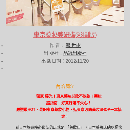
東京藥妝美研購(彩圖版)
作 者：
鄭 世彬
出 版社：
晶冠出版社
出 版日期：2012/11/20
內 容簡介
獨家 曝光！東京藥妝必敗不敗款＋藥妝
超指南 好買好逛不失心！
嚴選最HOT、最IN東京藥妝小物，逛東京必訪藥妝SHOP一本搞
定！
到日本旅遊時必造訪的店就是 「藥妝店」，日本藥妝店總以極快