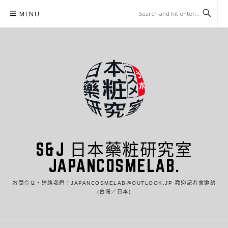
Skip
MENU
to
content
S&J 日本藥粧研究室
JAPANCOSMELAB.
お問合せ・連絡我們：JAPANCOSMELAB@OUTLOOK.JP 歡迎記者會邀約
(台灣／日本)