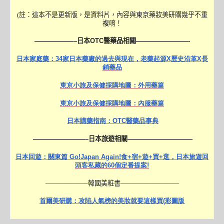
(
註：這本不是更新版，是資料片，內容與東京藥妝美研購幾乎不重
複唷！
——————–
日本
OTC
醫藥品相關
————————-
日本家庭藥：
34
家日本藥廠的過去與現在，老藥起源
X
歷史沿革
X
長
銷藥品
東京小旅及保健採購地圖：外用藥篇
東京小旅及保健採購地圖：內服藥篇
日本購藥指南：
OTC
醫藥品事典
————————–
日本旅遊相關
——————————
日本回遊：關東篇
Go!Japan Again!
食
+
宿
+
遊
+
買
+
逛，日本旅遊回
頭客私藏的
60
個定番提案
!
——————–
韓國美粧書—————————
首爾美研購：攻陷人氣榜的美妝就要這樣買
(
彩圖版