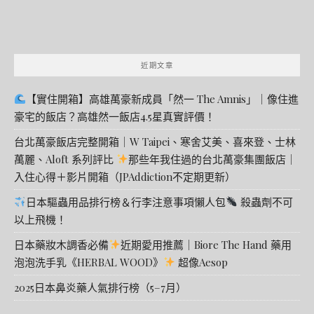
近期文章
【實住開箱】高雄萬豪新成員「然一 The Amnis」｜像住進
豪宅的飯店？高雄然一飯店4.5星真實評價！
台北萬豪飯店完整開箱｜W Taipei、寒舍艾美、喜來登、士林
萬麗、Aloft 系列評比
那些年我住過的台北萬豪集團飯店｜
入住心得＋影片開箱（JPAddiction不定期更新）
日本驅蟲用品排行榜＆行李注意事項懶人包
殺蟲劑不可
以上飛機！
日本藥妝木調香必備
近期愛用推薦｜Biore The Hand 藥用
泡泡洗手乳《HERBAL WOOD》
超像Aesop
2025日本鼻炎藥人氣排行榜（5–7月）