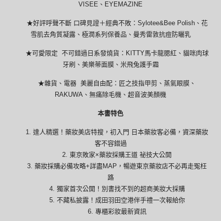
VISEE、EYEMAZINE
★好評呼聲不斷 口碑見證＋經典不敗：Sylotee&Bee Polish、花
雪肌去角質凝露、極潤系列保養品、曼秀雷敦抗痘防曬乳
★可愛限定 不可錯過日系發燒貨：KITTY馬卡龍腮紅、貓咪肉球
牙刷、美樂蒂面膜、米飛兔護手霜
★雜貨、電器 美麗自由配：匠之技指甲剪、蒸氣眼膜、
RAKUWA、無痛除毛機、超音波美顏機
本書特色
1. 達人精選！藥妝美店特搜，初入門 日本藥妝客必備，資深藥妝
客不容錯過
2. 東京敗家×藥妝採購王道 祕技大公開
3. 藥妝採購必備攻略+詳盡MAP，暢遊東京藥妝店不必再走冤枉
路
4. 獨家首次公開！別書找不到的超商美妝大採購
5. 不藏私披露！成田羽田空港伴手禮一次報給你
6. 專櫃彩妝最新資訊