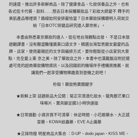
的速度，推出許多新鮮商品，除了健康食品、化妝保養品之外，也有
各式低卡代餐、飲料……想去日本採購藥妝品？彩妝大師愛不 釋手的
美肌產品哪裡買？路線如何安排最恰當？日本藥妝採購聰明入荷就交
給「日本OTC保健品研究達人鄭世彬」。
本書由熟悉東京藥妝的達人，從在地台灣觀點出發， 不是日本旅
遊翻譯書，沒有艱澀難懂廣東口語文字，精選台灣型男靚女最愛的品
牌、店家，使用最親近的文字與編排方式，要你輕鬆從小店家到大景
點，完全愛上東 京之美。除了藥妝店之外，本書中也滿載飯店附近隨
處可見的超商藥妝購物資訊，以及回國前的機場伴手禮購買推薦，就
讓我們一起享受購物樂趣直到登機之前吧！
秒殺！藥妝熱賣關鍵字
★新鮮上架 話題新品大公開：菊正宗清酒化妝水、龍角散芒果口
味喉片、寶貝腳足膜1小時快速版
★日常通勤 小資非買不可清單：休足時間、小花眼藥水、大正感
冒藥、KOWA蚊蟲藥、EVE A止痛藥
★正妹特搜 明星商品大集合 ：D-UP、dodo japan、KISS ME、