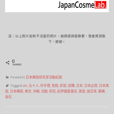
註：以上照片如有不洽當的照片，麻煩請與我聯繫，我會將其取
下，謝謝。
0
SHARES
Posted in
日本藥妝研究室活動紀錄
Tagged
otc
,
五十人
,
伴手禮
,
免稅
,
彩妝
,
採購
,
日本
,
日本必買
,
日本美
妝
,
日本藥妝
,
東京
,
沖繩
,
活動
,
研究
,
紀伊國屋書店
,
美妝
,
迪亞哥
,
醫藥
,
金石