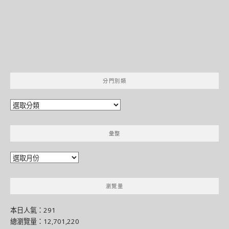
分門別類
分
門
別
彙整
類
彙
整
瀏覽量
本日人氣：291
總瀏覽量：12,701,220