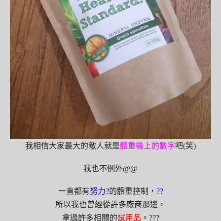
我相信大家最大的敵人就是
體重機上的數字
吧(笑)
我也不例外@@
一直都有
努力?
的體重控制，
?
?
所以我也曾經從許多廠商那邊，
拿過許多相關的
試用品
。???