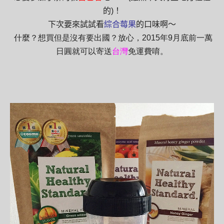
的
)
！
下次要來試試看
綜合莓果
的口味啊～
什麼？想買但是沒有要出國？放心，2015年9月底前一萬
日圓就可以寄送
台灣
免運費唷。