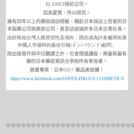
PLANET
經紀公司。
因為愛買，所以研究。
擁有四年以上的藥妝採訪經驗，親赴日本採訪上百家的日
本製藥公司與美妝公司，甚至訪談過許多日本企業社長。
由於熟知台灣人購買習性及傾向，因此成為許多廠商拓展
外國人市場時的最佳引報
(
インバウンド
)
顧問。
除出版寫作與中日翻譯之外，也會透過講座，將最新最有
趣的日本藥妝資訊分享給所有參加者。
臉書專頁：日本
GO
！藥品美妝購！
https://www.facebook.com/JAPAN.DRUGS.COSMETICS
☆☆☆☆☆☆☆☆☆☆☆☆☆☆☆☆☆☆☆☆☆☆☆☆☆