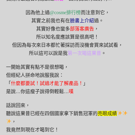
因為他上過
@cosme排行榜
而注意到它，
其實之前我也有在
臉書上介紹
過。
其實好像也蠻多
部落客廣告
，
所以知名度應該算是很高吧！
但因為每次來日本都忙著採訪而沒機會買來試試看，
所以這可以說是我
第一次喝這果昔
。
一開始其實有點不是很想喝，
但經紀人拼命地說服我說：
「
什麼都要試！試過才能了解產品！
」
是說…你這瘦子說得倒輕鬆…
嘆
話說回來，
聽說這果昔已經在四個國家拿下銷售冠軍的
亮眼成績
，
我竟然到現在才喝到它！