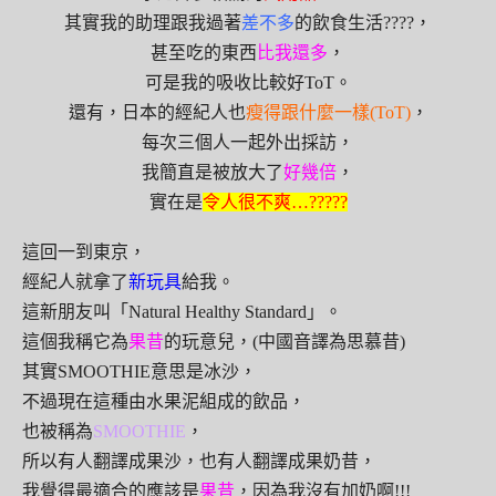
其實我的助理跟我過著
差不多
的飲食生活????，
甚至吃的東西
比我還多
，
可是我的吸收比較好ToT。
還有，日本的經紀人也
瘦得跟什麼一樣(ToT)
，
每次三個人一起外出採訪，
我簡直是被放大了
好幾倍
，
實在是
令人很不爽…?????
這回一到東京，
經紀人就拿了
新玩具
給我。
這新朋友叫「Natural Healthy Standard」。
這個我稱它為
果昔
的玩意兒，(中國音譯為思慕昔)
其實SMOOTHIE意思是冰沙，
不過現在這種由水果泥組成的飲品，
也被稱為
SMOOTHIE
，
所以有人翻譯成果沙，也有人翻譯成果奶昔，
我覺得最適合的應該是
果昔
，因為我沒有加奶啊!!!