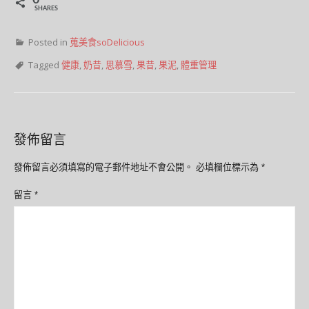
0
SHARES
Posted in
蒐美食soDelicious
Tagged
健康
,
奶昔
,
思慕雪
,
果昔
,
果泥
,
體重管理
發佈留言
發佈留言必須填寫的電子郵件地址不會公開。
必填欄位標示為
*
留言
*