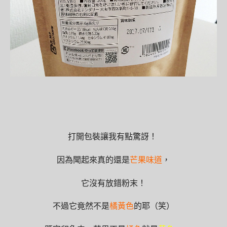
打開包裝讓我有點驚訝！
因為聞起來真的還是
芒果味道
，
它沒有放錯粉末！
不過它竟然不是
橘黃色
的耶（笑）