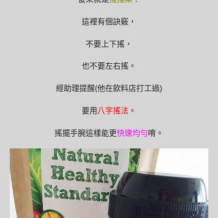
這裡有個訣竅，
不要上下搖，
也不要左右搖。
經助理提醒
(
他在飲料店打工過
)
要用
八字搖法
。
搖擺手腕這樣能更
快速均勻
唷。