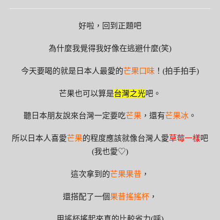
好啦，回到正題吧
為什麼我覺得我好像在逃避什麼(笑)
今天要喝的就是日本人最愛的
芒果口味
！(拍手拍手)
芒果也可以算是
台灣之光
吧。
聽日本朋友說來台灣一定要吃
芒果
，還有
芒果冰
。
所以日本人喜愛
芒果
的程度應該就像台灣人愛
草莓一樣
吧
(我也愛♡)
這次拿到的
芒果果昔
，
還搭配了一個
果昔搖搖杯
，
用
搖杯
搖起來真的比較省力(呼)