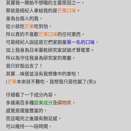
其實我一開始不想喝的主要原因之一，
那就是經紀人拿給我的是
芒果口味
。
身為台南人的我，
從小就吃
芒果
吃到怕，
所以真的不喜歡
芒果口味
的任何東西，
可是經紀人說這是它們家銷量
第一名的口味
，
加上我身為日本薬粧研究家試過才算敬業。
所以為守住我身為研究家的尊嚴，
我只好豁出去了！
其實…味道並沒有我想像中的差啦！
(
芒果
本來就不難吃，我想我只是吃膩了(笑))
仔細看了一下成分內容，
多達兩百多種
蔬果成分
及
礦物質
，
感覺是還蠻豐富的，
而且喝完之後還有飽足感，
可以維持一～段時間，