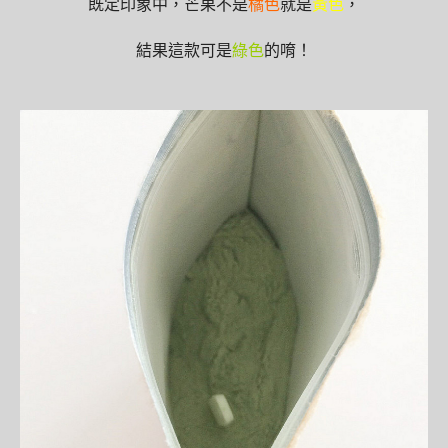
既定印象中，芒果不是
橘色
就是
黃色
，
結果這款可是
綠色
的唷！