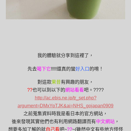
我的體驗就分享到這裡了，
先去
喝下它
!!!!!還真的蠻
好入口
的唷！
對這款
果昔
有興趣的朋友，
?
?
也可以到以下的
網站看看
吧。
??
??
http://ac.ebis.ne.jp/tr_set.php?
argument=DMxYpTJK&ai=NHS_gojapan0909
之前蒐集資料時我是看日本的官方網站，
後來發現其實他們也有利用網路翻譯而有
中文網站
，
想要多加了解的就
自己看
吧
~
?
?
~(
雖然中文有些地方怪怪