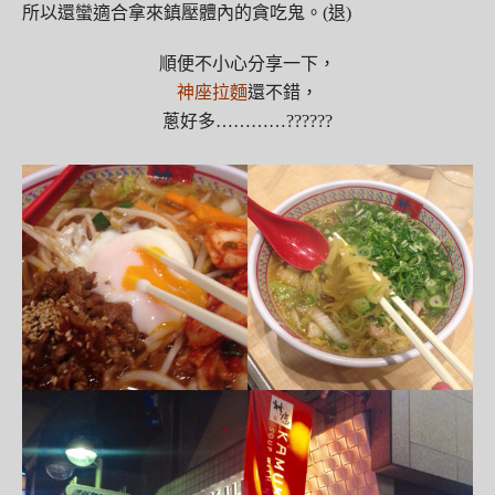
所以還蠻適合拿來鎮壓體內的貪吃鬼。(退)
順便不小心分享一下，
神座拉麵
還不錯，
蔥好多…………??????