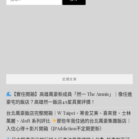
尋
關
鍵
字:
近期文章
【實住開箱】高雄萬豪新成員「然一 The Amnis」｜像住進
豪宅的飯店？高雄然一飯店4.5星真實評價！
台北萬豪飯店完整開箱｜W Taipei、寒舍艾美、喜來登、士林
萬麗、Aloft 系列評比
那些年我住過的台北萬豪集團飯店｜
入住心得＋影片開箱（JPAddiction不定期更新）