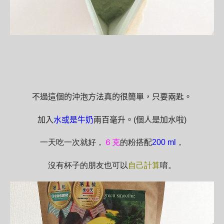
不過這個的沖泡方法真的很簡單，只要兩匙。
加入
水或是牛奶
兩百毫升。
(
個人是加水啦
)
一天吃一次就好，
６克
的粉搭配
200 ml
，
沒有杯子的朋友也可以
自己計算
唷。