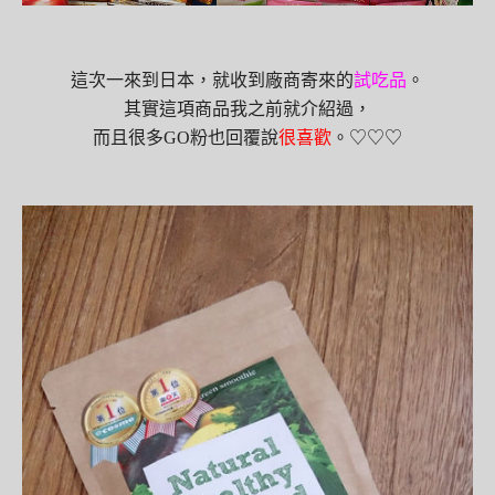
這
次
一
來到日本，就收到廠商寄來的
試吃品
。
其實這項商品
我
之前就介紹過
，
而
且很多
GO
粉
也
回覆說
很喜歡
。
♡
♡
♡