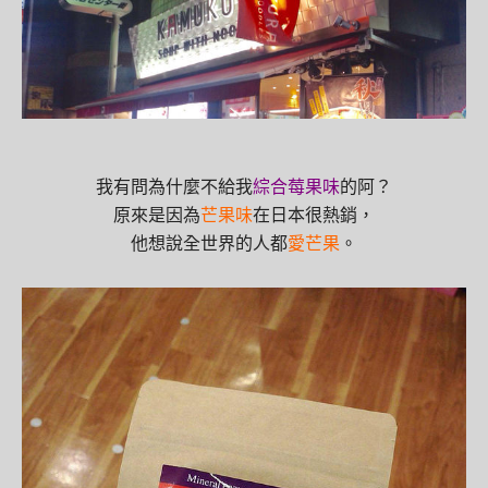
我有問為什麼不給我
綜合莓果味
的阿？
原來是因為
芒果味
在日本很熱銷，
他想說全世界的人都
愛芒果
。