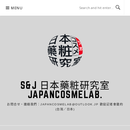
Skip
MENU
to
content
S&J 日本藥粧研究室
JAPANCOSMELAB.
お問合せ・連絡我們：JAPANCOSMELAB@OUTLOOK.JP 歡迎記者會邀約
(台灣／日本)