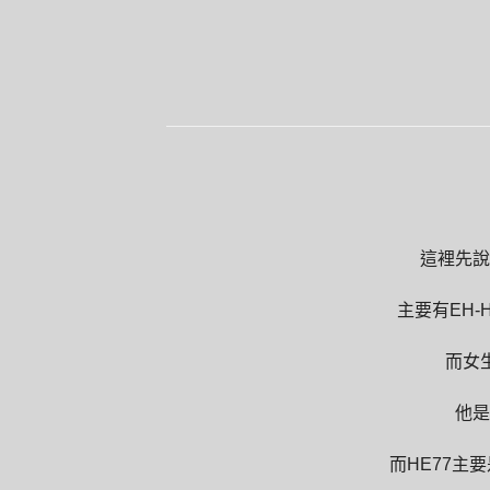
這裡先說
主要有EH-
而女生
他是
而HE77主