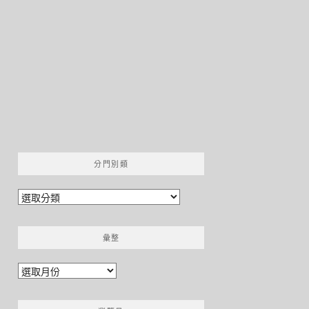
分門別類
分
門
別
彙整
類
彙
整