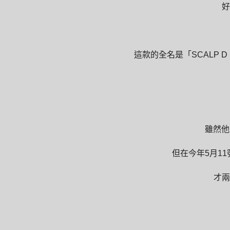
好
這款的全名是「SCALP D M
雖然他
但在今年5月1
才兩