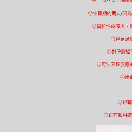
◎
生理期的朋友(因
◎
異位性皮膚炎、
◎
容易過
◎
對矽膠過
◎
無法表達反應
◎
出
◎
眼睛
◎
正在服用抗