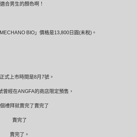
適合男生的顏色啊！
ECHANO BIO」價格是13,800日圓(未稅)。
正式上市時間是8月7號。
1號曾經在ANGFA的商店限定預售，
個禮拜就
賣完了
賣完了
賣完了
賣完了
。