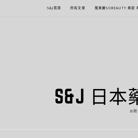
Skip
S&J首頁
所有文章
蒐美麗SOBEAUTY 美妝
to
content
S&J 日本
お問