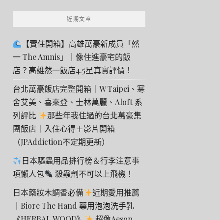
近期文章
【實住開箱】高雄萬豪新成員「然
一 The Amnis」｜像住進豪宅的飯
店？高雄然一飯店4.5星真實評價！
台北萬豪飯店完整開箱｜W Taipei、寒
舍艾美、喜來登、士林萬麗、Aloft 系
列評比
那些年我住過的台北萬豪集
團飯店｜入住心得＋影片開箱
（JPAddiction不定期更新）
日本驅蟲用品排行榜＆行李注意事
項懶人包
殺蟲劑不可以上飛機！
日本藥妝木調香必備
近期愛用推薦
｜Biore The Hand 藥用泡泡洗手乳
《HERBAL WOOD》
超像Aesop