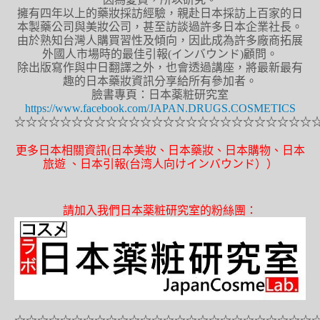
擁有四年以上的藥妝採訪經驗，親赴日本採訪上百家的日
本製藥公司與美妝公司，甚至訪談過許多日本企業社長。
由於熟知台灣人購買習性及傾向，因此成為許多廠商拓展
外國人市場時的最佳引報(インバウンド)顧問。
除出版寫作與中日翻譯之外，也會透過講座，將最新最有
趣的日本藥妝資訊分享給所有參加者。
臉書專頁：日本薬粧研究室
https://www.facebook.com/JAPAN.DRUGS.COSMETICS
☆☆☆☆☆☆☆☆☆☆☆☆☆☆☆☆☆☆☆☆☆☆☆☆☆☆
更多日本相關資訊(日本美妝、日本藥妝、日本購物、日本
旅遊 、日本引報(台湾人向けインバウンド））
請加入我們日本薬粧研究室的粉絲團：