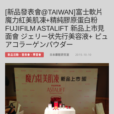
[新品發表會@TAIWAN]富士軟片
魔力紅美肌凍+精純膠原蛋白粉
FUJIFILM ASTALIFT 新品上市見
面會 ジェリー状先行美容液+ ピュ
アコラーゲンパウダー
新品活動、發表會、學習會
日本藥粧研究室
2015-10-10