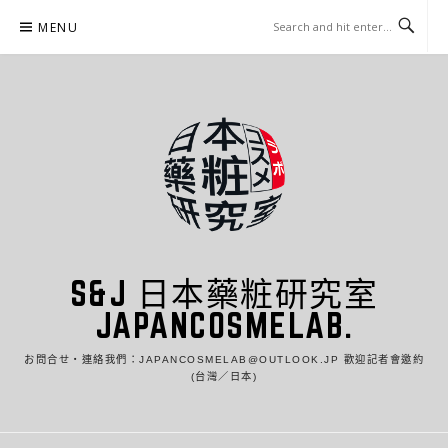
Skip
MENU
to
content
S&J 日本藥粧研究室
JAPANCOSMELAB.
お問合せ・連絡我們：JAPANCOSMELAB@OUTLOOK.JP 歡迎記者會邀約
(台灣／日本)