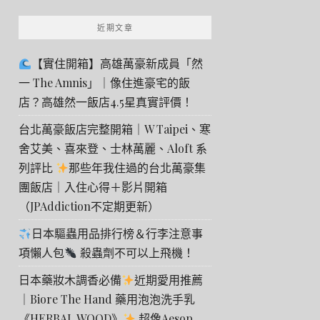
近期文章
【實住開箱】高雄萬豪新成員「然
一 The Amnis」｜像住進豪宅的飯
店？高雄然一飯店4.5星真實評價！
台北萬豪飯店完整開箱｜W Taipei、寒
舍艾美、喜來登、士林萬麗、Aloft 系
列評比
那些年我住過的台北萬豪集
團飯店｜入住心得＋影片開箱
（JPAddiction不定期更新）
日本驅蟲用品排行榜＆行李注意事
項懶人包
殺蟲劑不可以上飛機！
日本藥妝木調香必備
近期愛用推薦
｜Biore The Hand 藥用泡泡洗手乳
《HERBAL WOOD》
超像Aesop