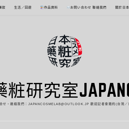
 藥妝
生活／回遊
作品資料
お問い合わせ 聯絡我們
關於日
藥粧研究室JAPANCO
合せ・連絡我們：JAPANCOSMELAB@OUTLOOK.JP 歡迎記者會邀約(台灣／