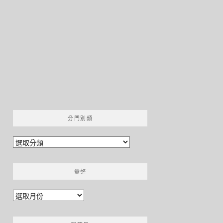
分門別類
分
門
別
彙整
類
彙
整