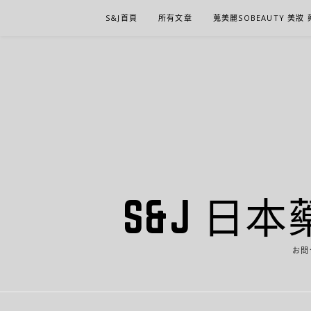
Skip
S&J首頁
所有文章
蒐美麗SOBEAUTY 美妝
to
content
S&J 日本
お問