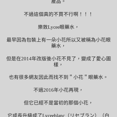
產品。
不過這個真的不買不行啊！！！
樂敦Lycee眼藥水，
最早因為包裝上有一朵小花所以又被稱為小花眼
藥水，
但是在2014年改版後小花不見了，變成了愛心圖
樣，
也有很多網友因此而找不到＂小花＂眼藥水。
不過2016年小花再現，
但它已經不是當初的那個小花，
它成長升級成了Lyceeblanc（リセブラン）（白