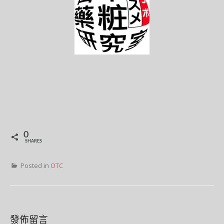
0
SHARES
Posted in
OTC
發佈留言