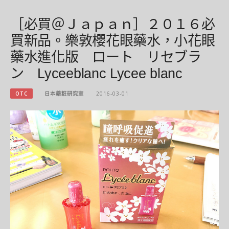
［必買＠Ｊａｐａｎ］２０１６必
買新品。樂敦櫻花眼藥水，小花眼
藥水進化版 ロート リセブラ
ン Lyceeblanc Lycee blanc
OTC
日本藥粧研究室
2016-03-01