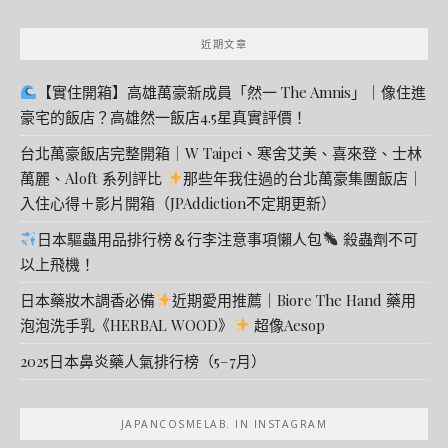
近期文章
【實住開箱】高雄萬豪新成員「然一 The Amnis」｜像住進
豪宅的飯店？高雄然一飯店4.5星真實評價！
台北萬豪飯店完整開箱｜W Taipei、寒舍艾美、喜來登、士林
萬麗、Aloft 系列評比
那些年我住過的台北萬豪集團飯店｜
入住心得＋影片開箱（JPAddiction不定期更新）
日本驅蟲用品排行榜＆行李注意事項懶人包
殺蟲劑不可
以上飛機！
日本藥妝木調香必備
近期愛用推薦｜Biore The Hand 藥用
泡泡洗手乳《HERBAL WOOD》
超像Aesop
2025日本鼻炎藥人氣排行榜（5–7月）
JAPANCOSMELAB. IN INSTAGRAM