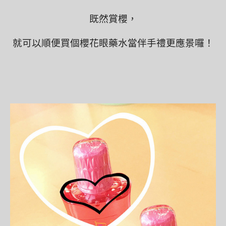
既然賞櫻，
就可以順便買個櫻花眼藥水當伴手禮更應景囉！