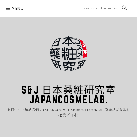
Skip
MENU
to
content
S&J 日本藥粧研究室
JAPANCOSMELAB.
お問合せ・連絡我們：JAPANCOSMELAB@OUTLOOK.JP 歡迎記者會邀約
(台灣／日本)