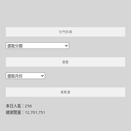
分門別類
分
門
別
彙整
類
彙
整
瀏覽量
本日人氣：256
總瀏覽量：12,701,751