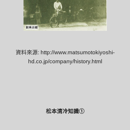
資料來源
:
http://www.matsumotokiyoshi-
hd.co.jp/company/history.html
松本清冷知識
①