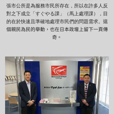
張市公所是為服務市民所存在，所以在許多人反
對之下成立
「すぐやる課」（
馬上處理課
），目
的在於快速且準
確地處理市民們的問題需求。
這
個親民為民的舉動，也在日本政壇上留下一頁傳
奇。