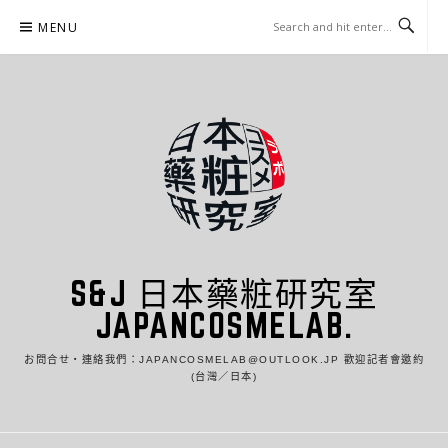
Skip
MENU
to
content
S&J 日本藥粧研究室
JAPANCOSMELAB.
お問合せ・連絡我們：JAPANCOSMELAB@OUTLOOK.JP 歡迎記者會邀約
(台灣／日本)