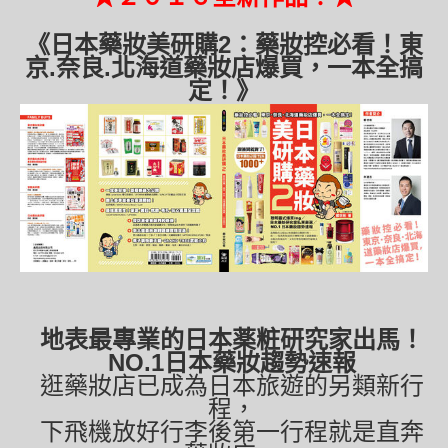
《日本藥妝美研購2：藥妝控必看！東
京.奈良.北海道藥妝店爆買，一本全搞
定！》
地表最專業的日本薬粧研究家出馬！
NO.1
日本藥妝趨勢速報
逛藥妝店已成為日本旅遊的另類新行
程，
下飛機放好行李後第一行程就是直奔