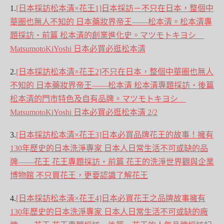
1.
[日本採訪松本清×花王1]
日本採訪－不只在日本，整個中
華圈也無人不知的 日本藥妝界帝王――松本清。松本清專
題採訪‧前篇 松本清的創業進化史。マツモトキヨシ
MatsumotoKiYoshi 日本必買必逛松本清
2.
[日本採訪松本清×花王2]
不只在日本，整個中華圈也無人
不知的 日本藥妝界帝王――松本清 松本清專題採訪‧後篇
松本清的門市特色及自有品牌。マツモトキヨシ
MatsumotoKiYoshi 日本必買必逛松本清 2/2
3.
[日本採訪松本清×花王3]
日本必買品牌花王的故事！擁有
130年歷史的日本洗淨專家 日本人日常生活不可或缺的品
牌――花王 花王專題採訪‧前篇 花王的洗淨世界觀與企業
博物館 不只買花王，更要認識了解花王
4.
[日本採訪松本清×花王4]日本必買花王之品牌故事擁有
130年歷史的日本洗淨專家 日本人日常生活不可或缺的廠