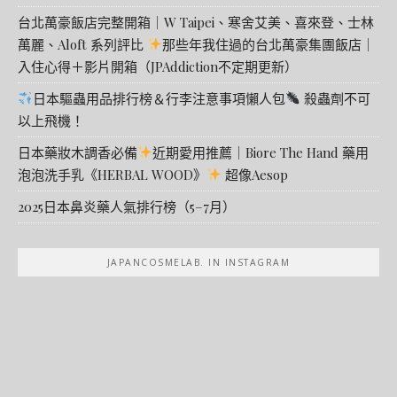
台北萬豪飯店完整開箱｜W Taipei、寒舍艾美、喜來登、士林
萬麗、Aloft 系列評比
那些年我住過的台北萬豪集團飯店｜
入住心得＋影片開箱（JPAddiction不定期更新）
日本驅蟲用品排行榜＆行李注意事項懶人包
殺蟲劑不可
以上飛機！
日本藥妝木調香必備
近期愛用推薦｜Biore The Hand 藥用
泡泡洗手乳《HERBAL WOOD》
超像Aesop
2025日本鼻炎藥人氣排行榜（5–7月）
JAPANCOSMELAB. IN INSTAGRAM