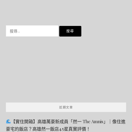
搜
尋
關
鍵
字:
近期文章
【實住開箱】高雄萬豪新成員「然一 The Amnis」｜像住進
豪宅的飯店？高雄然一飯店4.5星真實評價！