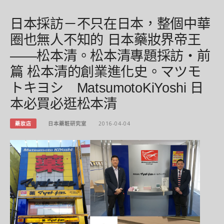
日本採訪－不只在日本，整個中華
圈也無人不知的 日本藥妝界帝王
――松本清。松本清專題採訪‧前
篇 松本清的創業進化史。マツモ
トキヨシ MatsumotoKiYoshi 日
本必買必逛松本清
藥妝店
日本藥粧研究室
2016-04-04