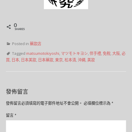
0
SHARES
Posted in
藥妝店
Tagged
matsumotokiyoshi
,
マツモトキヨシ
,
伴手禮
,
免稅
,
大阪
,
必
買
,
日本
,
日本美妝
,
日本藥妝
,
東京
,
松本清
,
沖繩
,
美妝
發佈留言
發佈留言必須填寫的電子郵件地址不會公開。
必填欄位標示為
*
留言
*