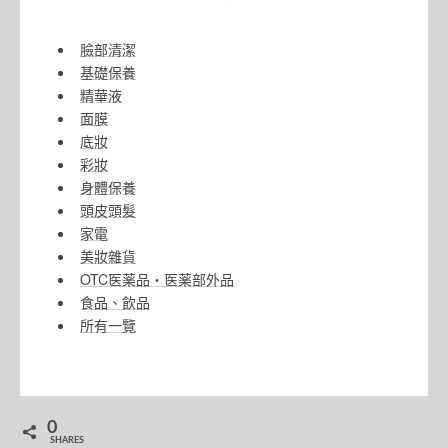
臉部清潔
基礎保養
精華液
面膜
底妝
彩妝
身體保養
頭皮頭髮
家電
美妝雜貨
OTC医薬品・医薬部外品
食品、飲品
所有一覽
0
SHARES