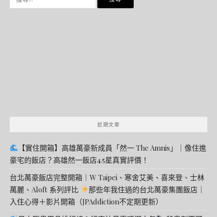
尋
關
鍵
字:
近期文章
【實住開箱】高雄萬豪新成員「然一 The Amnis」｜像住進
豪宅的飯店？高雄然一飯店4.5星真實評價！
台北萬豪飯店完整開箱｜W Taipei、寒舍艾美、喜來登、士林
萬麗、Aloft 系列評比
那些年我住過的台北萬豪集團飯店｜
入住心得＋影片開箱（JPAddiction不定期更新）