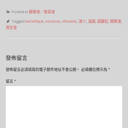
Posted in
精華液／美容液
Tagged
benefique
,
essence
,
shiseido
,
溫℃
,
溫感
,
碧麗妃
,
精華液
,
資生堂
發佈留言
發佈留言必須填寫的電子郵件地址不會公開。
必填欄位標示為
*
留言
*