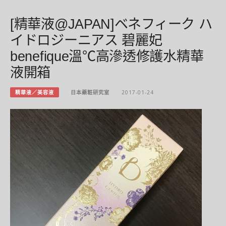
[精華液@JAPAN]ベネフィーク ハ
イドロジーニアス 碧麗妃
benefique溫℃高滲透修護水精華
液開箱
精華液／美容液
日本藥粧研究室
2017-01-24