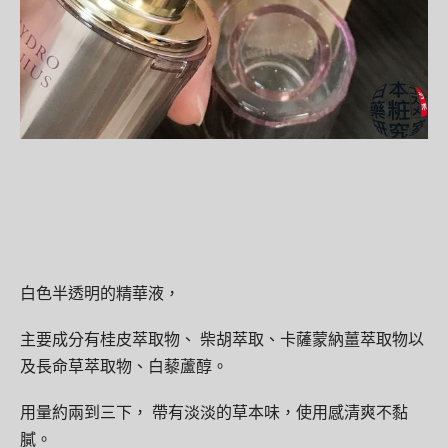
白色半透明的精華液，
主要成分有桂皮萃取物、
柴胡萃取、卡薩蒙納薑萃取物以
及長命草萃取物、白藜蘆醇。
用量約兩到三下，
帶有淡淡的草本味，使用感清爽不黏
膩。