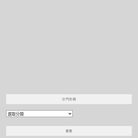
分門別類
分
門
別
彙整
類