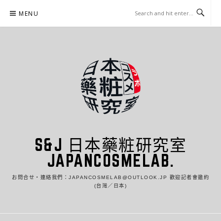
Skip
MENU
to
content
S&J 日本藥粧研究室
JAPANCOSMELAB.
お問合せ・連絡我們：JAPANCOSMELAB@OUTLOOK.JP 歡迎記者會邀約
(台灣／日本)