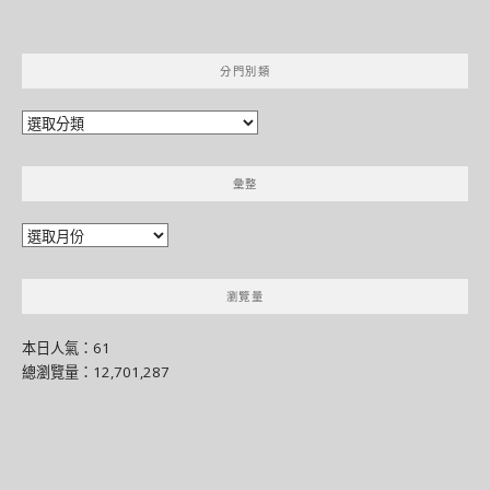
分門別類
分
門
別
彙整
類
彙
整
瀏覽量
本日人氣：61
總瀏覽量：12,701,287