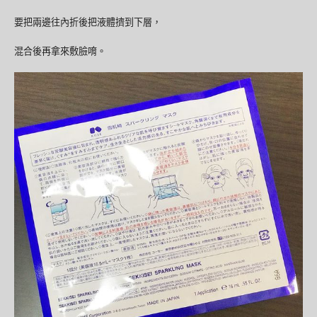
要把兩邊往內折後把液體擠到下層，
混合後再拿來敷臉唷。