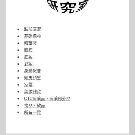
臉部清潔
基礎保養
精華液
面膜
底妝
彩妝
身體保養
頭皮頭髮
家電
美妝雜貨
OTC医薬品・医薬部外品
食品、飲品
所有一覽