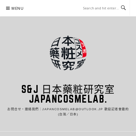
Skip
MENU
to
content
S&J 日本藥粧研究室
JAPANCOSMELAB.
お問合せ・連絡我們：JAPANCOSMELAB@OUTLOOK.JP 歡迎記者會邀約
(台灣／日本)