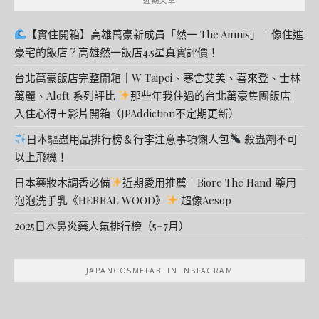
【實住開箱】高雄萬豪新成員「然一 The Amnis」｜像住進
豪宅的飯店？高雄然一飯店4.5星真實評價！
台北萬豪飯店完整開箱｜W Taipei、寒舍艾美、喜來登、士林
萬麗、Aloft 系列評比
那些年我住過的台北萬豪集團飯店｜
入住心得＋影片開箱（JPAddiction不定期更新）
日本驅蟲用品排行榜＆行李注意事項懶人包
殺蟲劑不可
以上飛機！
日本藥妝木調香必備
近期愛用推薦｜Biore The Hand 藥用
泡泡洗手乳《HERBAL WOOD》
超像Aesop
2025日本鼻炎藥人氣排行榜（5–7月）
JAPANCOSMELAB. IN INSTAGRAM