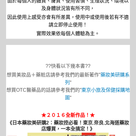
由於每個人的體質、膚質、使用習慣、生理狀況、環境以
及身體狀況皆有所不同，
因此使用上感受亦會有所差異，使用中或使用後若有不適
請立即停止使用！
實際效果依每個人體驗為主。
??快看以下幾本書??
想買美妝品＋藥粧店請參考我們的最新著作”
藥妝美研購系
列
“
想買OTC醫藥品的話請參考我們的”
東京小旅及保健採購地
圖
“
★２０１６全新作品！★
《日本藥妝美研購2：藥妝控必看！東京.奈良.北海道藥妝
店爆買，一本全搞定！》