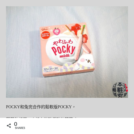
POCKY和兔完合作的鬆軟版POCKY，
草莓餡超厚，吃起來微酸偏甜的草莓味。
0
SHARES
參加包裝上活動還可以下載手機待機桌布唷。