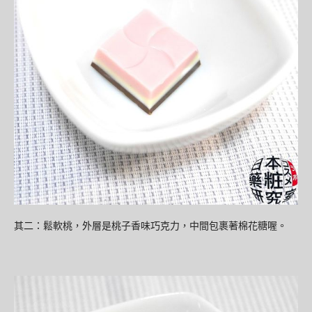
其二：鬆軟桃，外層是桃子香味巧克力，中間包裹著棉花糖喔。