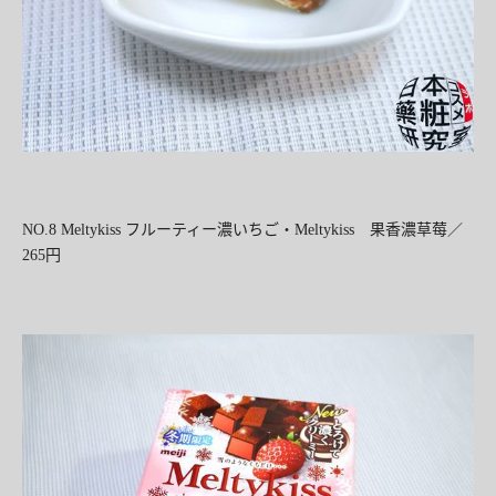
NO.8 Meltykiss
フルーティー濃いちご・
Meltykiss
果香濃草莓／
265
円