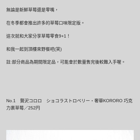
無論是新鮮草莓還是零嘴，
在冬季都會推出許多的草莓口味限定版。
9+1
這次就和大家分享草莓零食
！
(
)
和我一起到頂樓來野餐吧
笑
:
註
部分商品為期間限定品，可能會於數量售完後較難入手喔。
No.1
奢華KORORO 巧克
贅沢コロロ ショコラストロベリー・
力裹草莓／
252
円