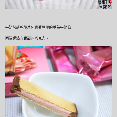
牛奶烤餅乾薄片包裹著厚厚的草莓牛奶餡，
兩端還沾有香甜的巧克力。