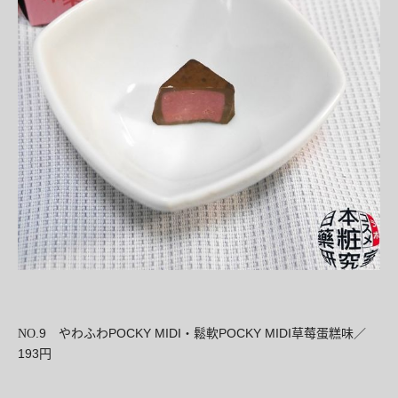
.
9
POCKY MIDI
鬆
POCKY MIDI
NO
やわふわ
・
軟
草莓蛋糕味／
193
円