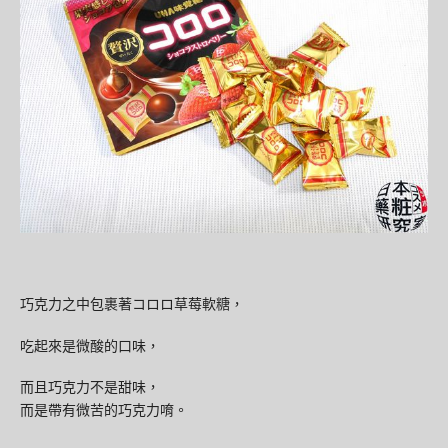
巧克力之中包裹著
コロロ
草莓軟糖，
吃起來是微酸的口味，
而且巧克力不是甜味，
而是帶有微苦的巧克力唷。