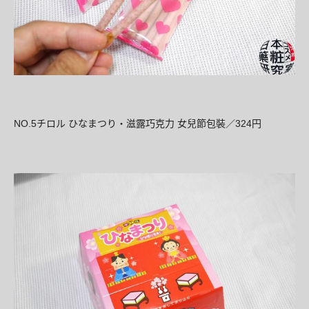
NO.5
324
チロル
ひなまつり
・
滋露巧克力
女兒節包裝／
円