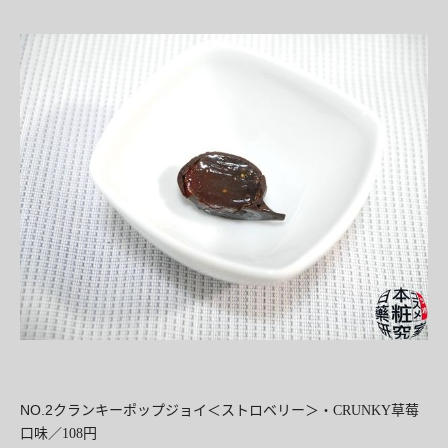
NO.2
草莓
クランキーポップジョイ＜ストロベリー＞
・
CRUNKY
口味／
108円