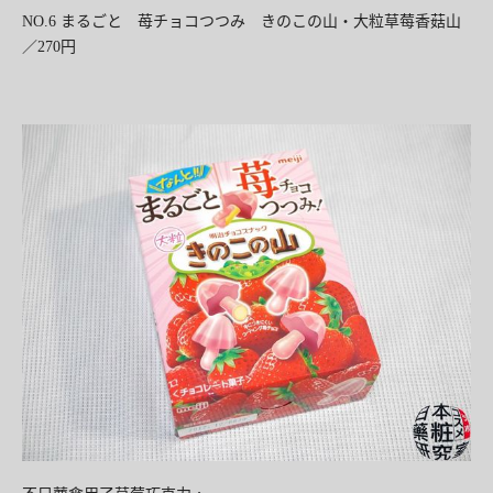
NO.6
まるごと 苺チョコつつみ きのこの山・
大粒草莓香菇山
／270
円