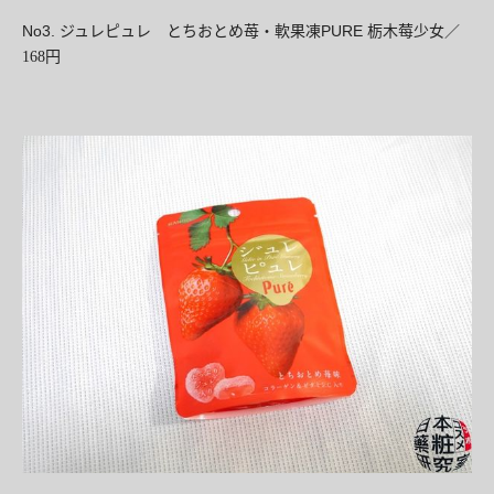
No3.
軟果凍PURE
ジュレピュレ とちおとめ苺
・
栃木
莓少女／
168円