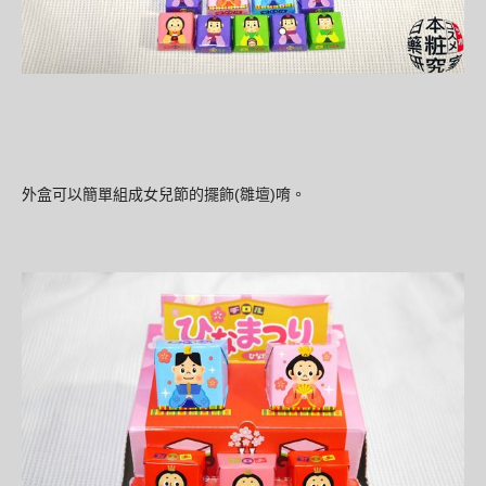
外盒可以簡單組成女兒節的擺飾(
)唷
雛壇
。