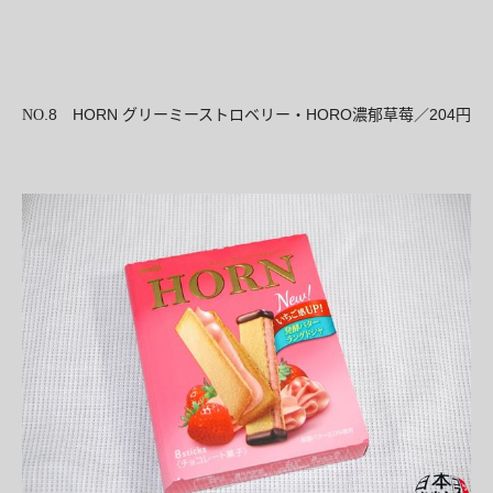
.8
HORN
HORO
204
NO
グリーミーストロベリー・
濃郁草莓／
円