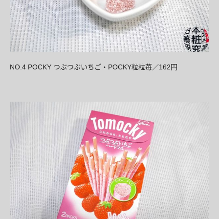
NO.4 POCKY
POCKY
162
つぶつぶいちご・
粒粒苺／
円