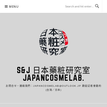
Skip
MENU
to
content
S&J 日本藥粧研究室
JAPANCOSMELAB.
お問合せ・連絡我們：JAPANCOSMELAB@OUTLOOK.JP 歡迎記者會邀約
(台灣／日本)