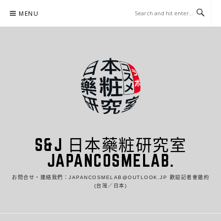
Skip
MENU
to
content
S&J 日本藥粧研究室
JAPANCOSMELAB.
お問合せ・連絡我們：JAPANCOSMELAB@OUTLOOK.JP 歡迎記者會邀約
(台灣／日本)