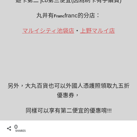
遊卡第二 jcb第三便宜(因為刷卡有手續費)
丸井
有
franc的分店：
Franc
マルイシティ池袋店
・
上野マルイ店
另外，大丸百貨也可以外國人憑護照領取九五折
優惠券，
同樣可以享有第二便宜的優惠唷!!!
有
Franc
franc大丸百貨分店：
0
SHARES