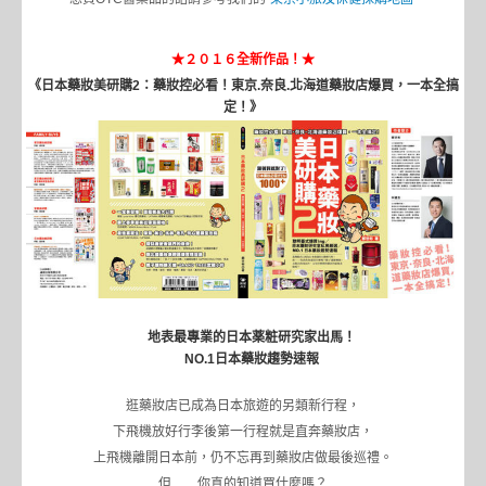
★２０１６全新作品！★
《日本藥妝美研購2：藥妝控必看！東京.奈良.北海道藥妝店爆買，一本全搞
定！》
地表最專業的日本薬粧研究家出馬！
NO.1日本藥妝趨勢速報
逛藥妝店已成為日本旅遊的另類新行程，
下飛機放好行李後第一行程就是直奔藥妝店，
上飛機離開日本前，仍不忘再到藥妝店做最後巡禮。
但……你真的知道買什麼嗎？