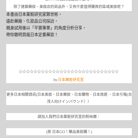
除了連鎖藥妝、美妝店的商品外，又有什麼值得購買的區域美妝呢？
本書由日本薬粧研究家鄭世彬，
遠赴藥廠、化妝品公司採訪，
親身試用後以「平實專業」的角度分析分享，
帶你聰明買瘋日本定番藥妝！
☆☆☆☆☆☆☆☆☆☆☆☆☆☆☆☆☆☆☆☆☆☆☆☆☆☆☆
by.
日本藥粧研究室
更多日本相關資訊(日本美妝、日本藥妝、日本購物、日本旅遊 、日本引報(台
湾人向けインバウンド））
請加入我們日本薬粧研究室的粉絲團：
(原 日本GO！藥品美妝購！)