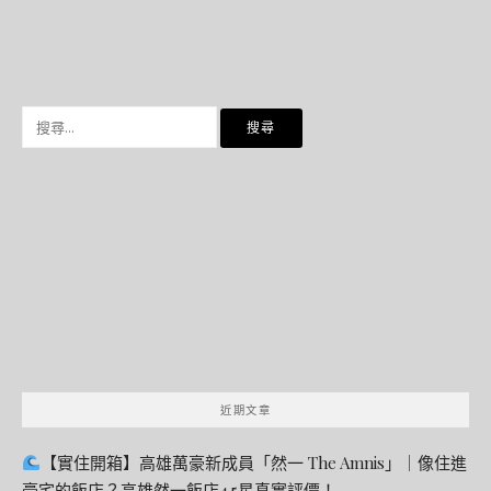
搜
尋
關
鍵
字:
近期文章
【實住開箱】高雄萬豪新成員「然一 The Amnis」｜像住進
豪宅的飯店？高雄然一飯店4.5星真實評價！