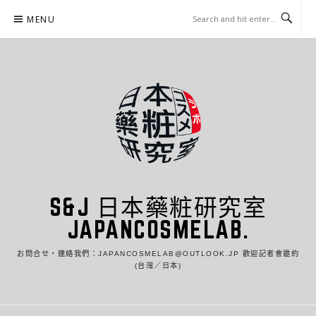
Skip
MENU
to
content
S&J 日本藥粧研究室
JAPANCOSMELAB.
お問合せ・連絡我們：JAPANCOSMELAB@OUTLOOK.JP 歡迎記者會邀約
(台灣／日本)