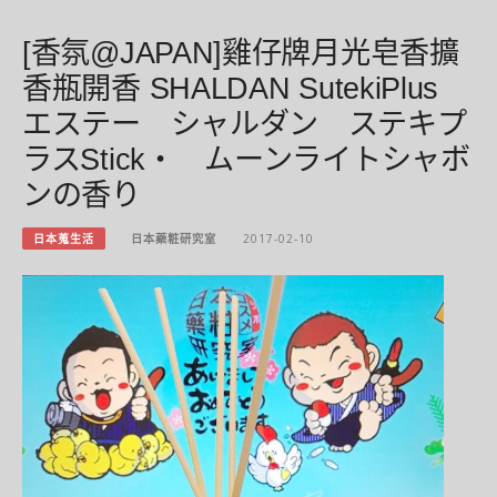
[香氛@JAPAN]雞仔牌月光皂香擴
香瓶開香 SHALDAN SutekiPlus
エステー シャルダン ステキプ
ラスStick・ ムーンライトシャボ
ンの香り
日本蒐生活
日本藥粧研究室
2017-02-10