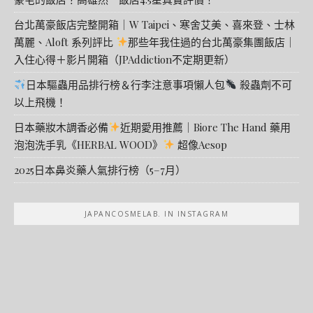
台北萬豪飯店完整開箱｜W Taipei、寒舍艾美、喜來登、士林
萬麗、Aloft 系列評比
那些年我住過的台北萬豪集團飯店｜
入住心得＋影片開箱（JPAddiction不定期更新）
日本驅蟲用品排行榜＆行李注意事項懶人包
殺蟲劑不可
以上飛機！
日本藥妝木調香必備
近期愛用推薦｜Biore The Hand 藥用
泡泡洗手乳《HERBAL WOOD》
超像Aesop
2025日本鼻炎藥人氣排行榜（5–7月）
JAPANCOSMELAB. IN INSTAGRAM