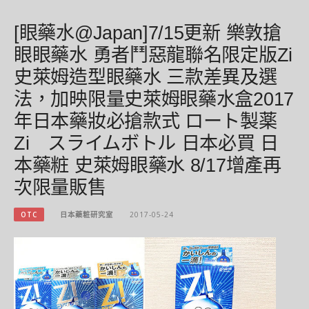
[眼藥水@Japan]7/15更新 樂敦搶
眼眼藥水 勇者鬥惡龍聯名限定版Zi
史萊姆造型眼藥水 三款差異及選
法，加映限量史萊姆眼藥水盒2017
年日本藥妝必搶款式 ロート製薬
Zi スライムボトル 日本必買 日
本藥粧 史萊姆眼藥水 8/17增產再
次限量販售
OTC
日本藥粧研究室
2017-05-24