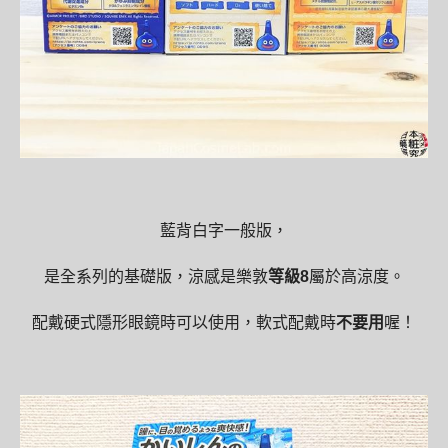
藍背白字一般版，
是全系列的基礎版，涼感是樂敦
等級8
屬於高涼度。
配戴硬式隱形眼鏡時可以使用，軟式配戴時
不要用
喔！