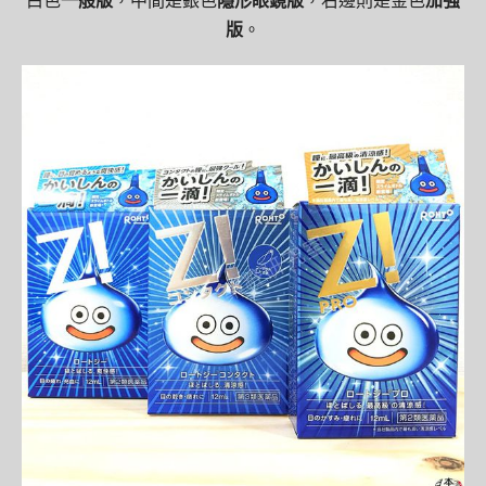
白色
一般版
，中間是銀色
隱形眼鏡版
，右邊則是金色
加強
版
。