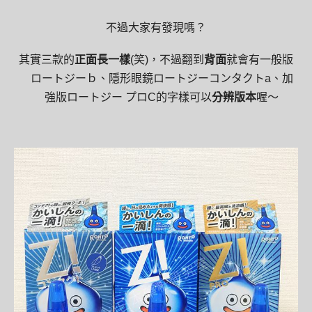
不過大家有發現嗎？
其實三款的
正面長一樣
(笑)，不過翻到
背面
就會有一般版
ロートジーｂ、隱形眼鏡ロートジーコンタクトa、加
強版ロートジー プロC的字樣可以
分辨版本
喔～