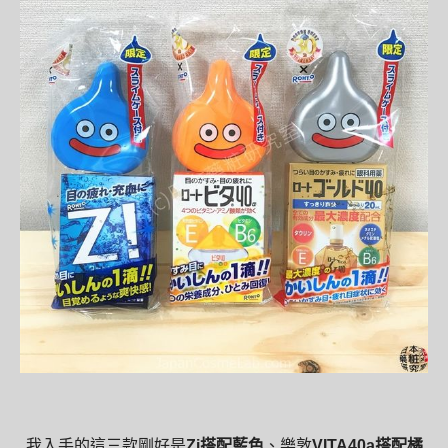
我入手的這三款剛好是
Zi搭配藍色
、樂敦
VITA40a搭配橘