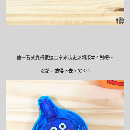
他一看就覺得很適合拿來裝史萊姆版本Zi對吧～
沒錯，
裝得下去
。(OK~)