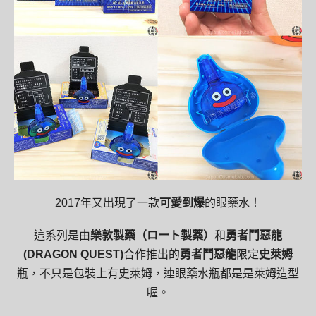
2017年又出現了一款
可愛到爆
的眼藥水！
這系列是由
樂敦製藥（ロート製薬）
和
勇者鬥惡龍
(DRAGON QUEST)
合作推出的
勇者鬥惡龍
限定
史萊姆
瓶，不只是包裝上有史萊姆，連眼藥水瓶都是是萊姆造型
喔。