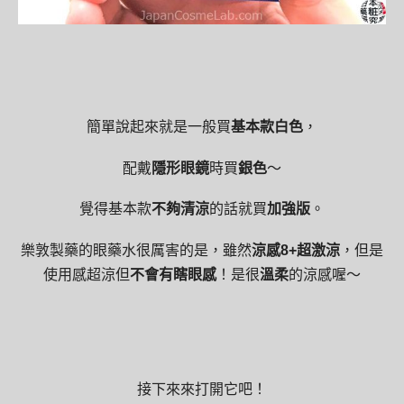
簡單說起來就是一般買
基本款白色
，
配戴
隱形眼鏡
時買
銀色
～
覺得基本款
不夠清涼
的話就買
加強版
。
樂敦製藥的眼藥水很厲害的是，雖然
涼感8+超激涼
，但是
使用感超涼但
不會有瞎眼感
！是很
溫柔
的涼感喔～
接下來來打開它吧！