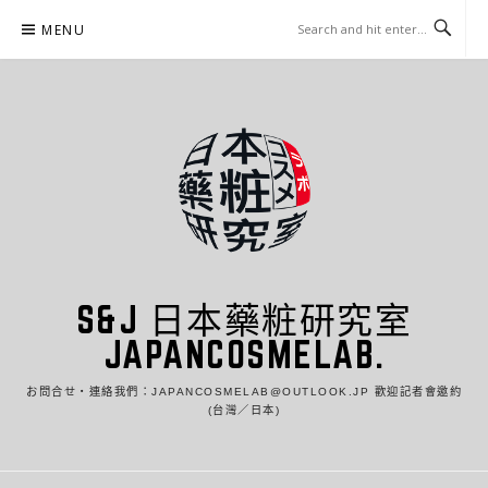
Skip
MENU
to
content
S&J 日本藥粧研究室
JAPANCOSMELAB.
お問合せ・連絡我們：JAPANCOSMELAB@OUTLOOK.JP 歡迎記者會邀約
(台灣／日本)