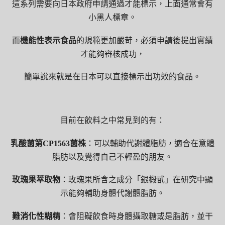
這系列需要向日本政府申請通過才能標示，上面通常會有
小黑人標章。
而
機能性表示食品
的規範更加嚴苛，必須申請後提出實績
才能夠審核成功，
簡單說來就是在日本可以直接標示出功效的食品。
目前在飲料之中常見到的有：
乳酸菌第CP1563菌株
：可以輔助代謝體脂肪，適合在意體
脂肪以及覺得自己不輕盈的朋友。
玫瑰果萃取物
：玫瑰果所含之成分「銀椴甙」在研究中顯
示能夠輔助身體代謝體脂肪。
難消化性糊精
：會阻礙飲食時身體攝取糖或是脂肪，並干