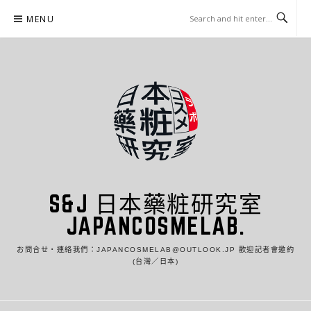
Skip
MENU
to
content
S&J 日本藥粧研究室
JAPANCOSMELAB.
お問合せ・連絡我們：JAPANCOSMELAB@OUTLOOK.JP 歡迎記者會邀約
(台灣／日本)