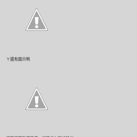
ㄚ還有圖示咧