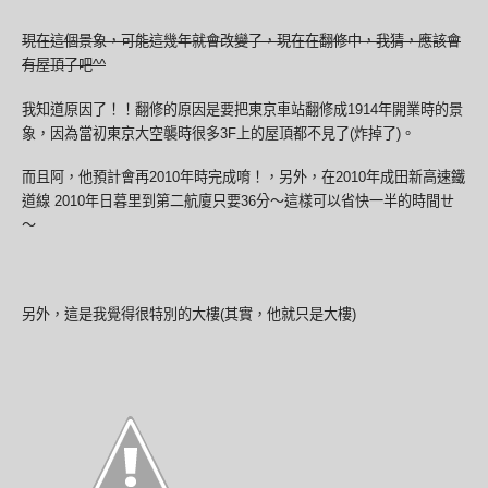
現在這個景象，可能這幾年就會改變了，現在在翻修中，我猜，應該會
有屋頂了吧^^
我知道原因了！！翻修的原因是要把東京車站翻修成1914年開業時的景
象，因為當初東京大空襲時很多3F上的屋頂都不見了(炸掉了)。
而且阿，他預計會再2010年時完成唷！，另外，在2010年
成田新高速鐵
道線 2010年日暮里到第二航廈只要36分～這樣可以省快一半的時間ㄝ
～
另外，這是我覺得很特別的大樓(其實，他就只是大樓)