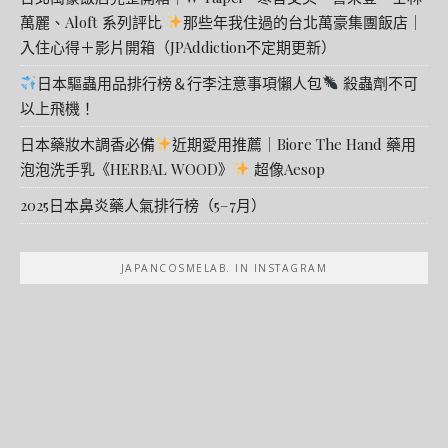
萬麗、Aloft 系列評比
那些年我住過的台北萬豪集團飯店｜
入住心得＋影片開箱（JPAddiction不定期更新）
日本驅蟲用品排行榜＆行李注意事項懶人包
殺蟲劑不可
以上飛機！
日本藥妝木調香必備
近期愛用推薦｜Biore The Hand 藥用
泡泡洗手乳《HERBAL WOOD》
超像Aesop
2025日本鼻炎藥人氣排行榜（5–7月）
JAPANCOSMELAB. IN INSTAGRAM