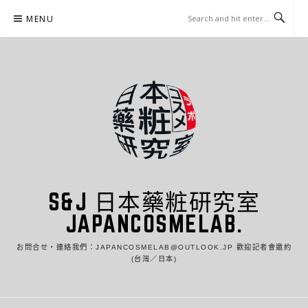
Skip
MENU
to
content
S&J 日本藥粧研究室
JAPANCOSMELAB.
お問合せ・連絡我們：JAPANCOSMELAB@OUTLOOK.JP 歡迎記者會邀約
(台灣／日本)