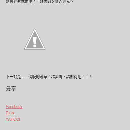
逛著逛著就傍晚了，好美的夕陽的餘光～
下一站是……傍晚的淺草！超美唷，請期待吧！！！
分享
Facebook
Plurk
YAHOO!