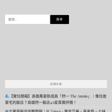
搜
尋
關
鍵
字:
近期文章
【實住開箱】高雄萬豪新成員「然一 The Amnis」｜像住進
豪宅的飯店？高雄然一飯店4.5星真實評價！
台北萬豪飯店完整開箱｜W Taipei、寒舍艾美、喜來登、士林