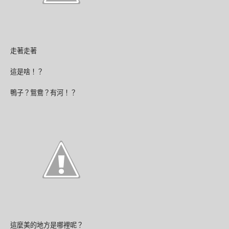
走著走著
這是啥！？
鴨子？鴛鴦？有河！？
這麼美的地方是哪裡呢？