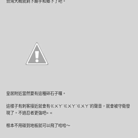
台灣大概就剩下廟宇和鄉下了吧。
皇居附近當然要有這種碎石子囉。
這樣子有刺客接近就會有ㄍㄨㄚˊㄍㄨㄚˊㄍㄨㄚˊ的聲音，就會被守衛發
現了。不過忍者更強吧= =
根本不用碰到地板就可以飛了哈哈～