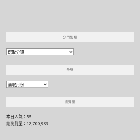
分門別類
分
門
別
彙整
類
彙
整
瀏覽量
本日人氣：55
總瀏覽量：12,700,983