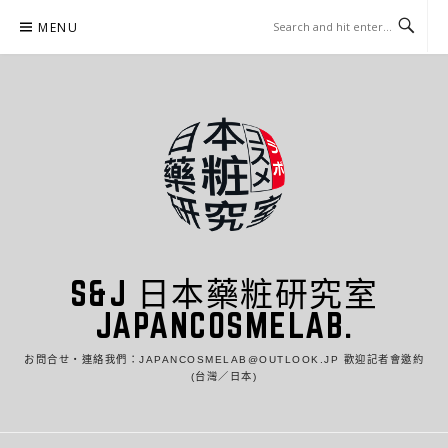
Skip
MENU
to
content
S&J 日本藥粧研究室
JAPANCOSMELAB.
お問合せ・連絡我們：JAPANCOSMELAB@OUTLOOK.JP 歡迎記者會邀約
(台灣／日本)