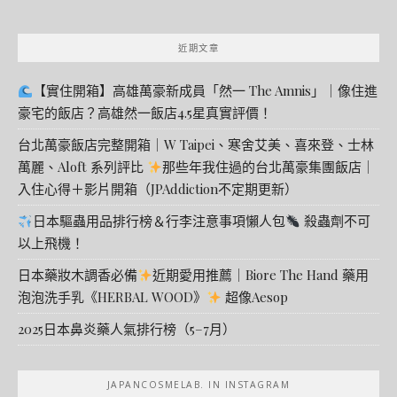
近期文章
【實住開箱】高雄萬豪新成員「然一 The Amnis」｜像住進
豪宅的飯店？高雄然一飯店4.5星真實評價！
台北萬豪飯店完整開箱｜W Taipei、寒舍艾美、喜來登、士林
萬麗、Aloft 系列評比
那些年我住過的台北萬豪集團飯店｜
入住心得＋影片開箱（JPAddiction不定期更新）
日本驅蟲用品排行榜＆行李注意事項懶人包
殺蟲劑不可
以上飛機！
日本藥妝木調香必備
近期愛用推薦｜Biore The Hand 藥用
泡泡洗手乳《HERBAL WOOD》
超像Aesop
2025日本鼻炎藥人氣排行榜（5–7月）
JAPANCOSMELAB. IN INSTAGRAM