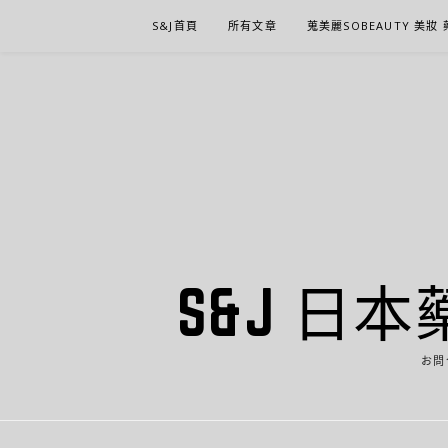
Skip
S&J首頁
所有文章
蒐美麗SOBEAUTY 美妝
to
content
S&J 日本
お問