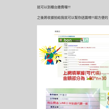
就可以到櫃台繳費囉!!!
之後將收據拍給我就可以幫你送圖唷!!!超方便