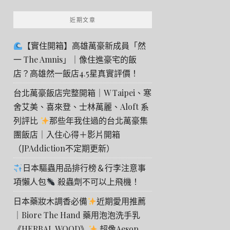
近期文章
【實住開箱】高雄萬豪新成員「然
一 The Amnis」｜像住進豪宅的飯
店？高雄然一飯店4.5星真實評價！
台北萬豪飯店完整開箱｜W Taipei、寒
舍艾美、喜來登、士林萬麗、Aloft 系
列評比
那些年我住過的台北萬豪集
團飯店｜入住心得＋影片開箱
（JPAddiction不定期更新）
日本驅蟲用品排行榜＆行李注意事
項懶人包
殺蟲劑不可以上飛機！
日本藥妝木調香必備
近期愛用推薦
｜Biore The Hand 藥用泡泡洗手乳
《HERBAL WOOD》
超像Aesop