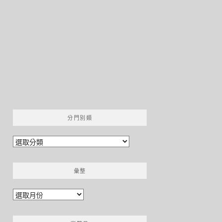
分門別類
分
門
別
彙整
類
彙
整