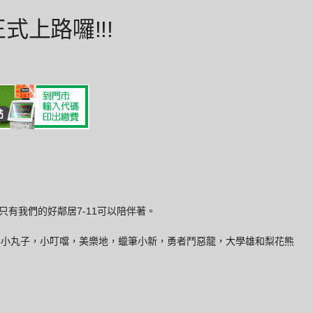
費正式上路囉!!!
有我們的好鄰居7-11可以陪伴著。
是要小丸子，小叮噹，美樂地，蠟筆小新，勇者鬥惡龍，大學雄和梨花熊