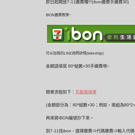
即日起開放7-11繳費囉!!!(ibon繳費手續費30)
IBON繳費教學~
可以加我的LINE詢問詳情(takeshijp)
金額請填寫 80*組數+30手續費唷~
簡單流程如下：
先點我填單
(金額部分為：80*組數+30；例如，兩組為80*2+3
再來將IBON編號抄下來。
到7-11找ibon，選擇繳費⇒代碼繳費⇒輸入代