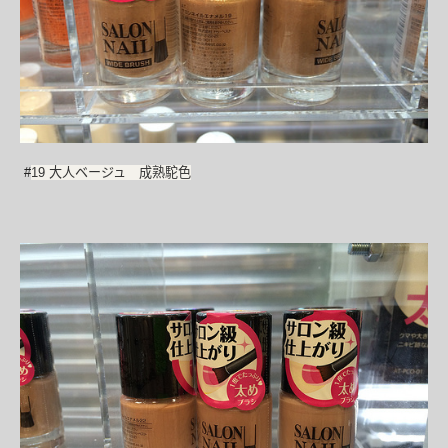
#
19 大人ベージュ 成熟駝色