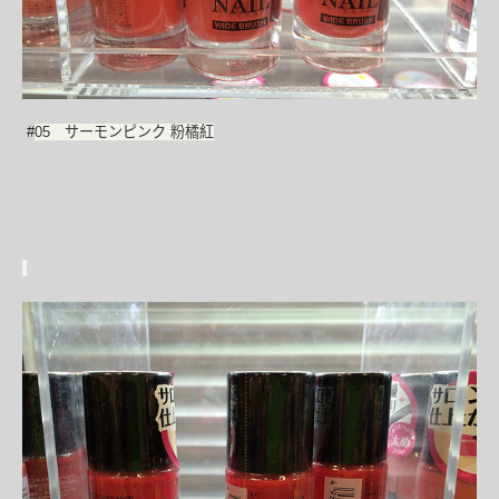
#
05 サーモンピンク 粉
橘
紅