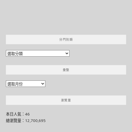
分門別類
分
門
別
彙整
類
彙
整
瀏覽量
本日人氣：46
總瀏覽量：12,700,695