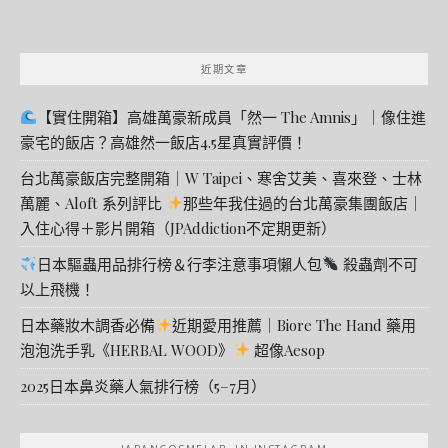
近期文章
【實住開箱】高雄萬豪新成員「然一 The Amnis」｜像住進
豪宅的飯店？高雄然一飯店4.5星真實評價！
台北萬豪飯店完整開箱｜W Taipei、寒舍艾美、喜來登、士林
萬麗、Aloft 系列評比
那些年我住過的台北萬豪集團飯店｜
入住心得＋影片開箱（JPAddiction不定期更新）
日本驅蟲用品排行榜＆行李注意事項懶人包
殺蟲劑不可
以上飛機！
日本藥妝木調香必備
近期愛用推薦｜Biore The Hand 藥用
泡泡洗手乳《HERBAL WOOD》
超像Aesop
2025日本鼻炎藥人氣排行榜（5–7月）