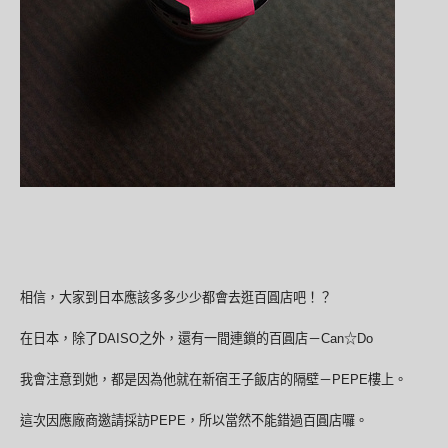
相信，大家到日本應該多多少少都會去逛百圓店吧！？
在日本，除了DAISO之外，還有一間連鎖的百圓店－Can☆Do
我會注意到她，都是因為他就在新宿王子飯店的隔壁－PEPE樓上。
這次因應廠商邀請採訪PEPE，所以當然不能錯過百圓店囉。