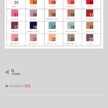
0
SHARES
Posted in
底妝