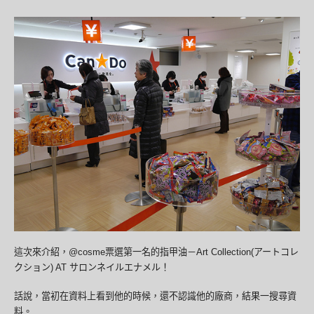
這次來介紹，@cosme票選第一名的指甲油－Art Collection(アートコレ
クション) AT サロンネイルエナメル！
話說，當初在資料上看到他的時候，還不認識他的廠商，結果一搜尋資
料。