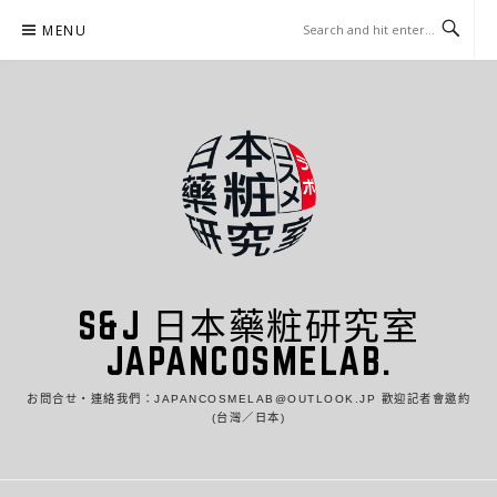
Skip
MENU
to
content
S&J 日本藥粧研究室
JAPANCOSMELAB.
お問合せ・連絡我們：JAPANCOSMELAB@OUTLOOK.JP 歡迎記者會邀約
(台灣／日本)