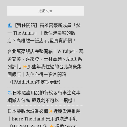
近期文章
【實住開箱】高雄萬豪新成員「然
一 The Amnis」｜像住進豪宅的飯
店？高雄然一飯店4.5星真實評價！
台北萬豪飯店完整開箱｜W Taipei、寒
舍艾美、喜來登、士林萬麗、Aloft 系
列評比
那些年我住過的台北萬豪集
團飯店｜入住心得＋影片開箱
（JPAddiction不定期更新）
日本驅蟲用品排行榜＆行李注意事
項懶人包
殺蟲劑不可以上飛機！
日本藥妝木調香必備
近期愛用推薦
｜Biore The Hand 藥用泡泡洗手乳
《HERBAL WOOD》
超像Aesop