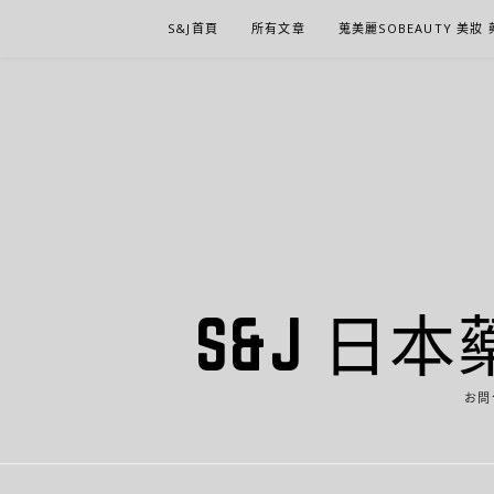
Skip
S&J首頁
所有文章
蒐美麗SOBEAUTY 美妝
to
content
S&J 日本
お問