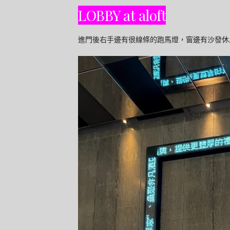
LOBBY at aloft
進門後右手邊有很線條的跑馬燈，窗邊有沙發休