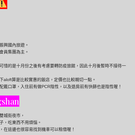
振興國內旅遊。
會員集團為主。
可惜的是十月份之後有考慮要轉防疫旅館，因此十月後暫時不接待一
aloft算是比較實惠的飯店，定價也比較親切一點。
配戴口罩，入住前有做PCR陰性，以及退房前有快篩也是陰性喔！
ngshan
雙城街夜市，
子，吃東西不用煩惱。
服務，在這邊也很容易找到機車可以租借喔！