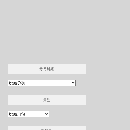
分門別類
分
門
別
彙整
類
彙
整