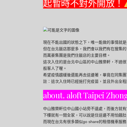
起暫時不對外開放！
現在不能出國的狀態之下，唯一能做的事情就是
但在台北飯店那麼多，我們會以我們有在搜集的
而萬豪集團是我們住飯店的主要目標。
這次入住的是台北中山區的中山雅樂軒，不過很
般客人了喔。
希望疫情趨緩後還能再去這邊著，畢竟在同集團下
註：這次入住時已經施打完疫苗，並且外出全程
about. aloft Taipei Zho
中山雅樂軒位中山國小站旁不遠處，而後方就有
下樓就有一間全家，可以說是住這邊不用怕餓肚
而現在台北有很多類似go share的租借機車