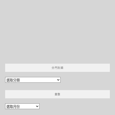
分門別類
分
門
別
彙整
類
彙
整