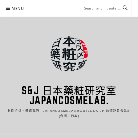
Skip
MENU
to
content
S&J 日本藥粧研究室
JAPANCOSMELAB.
お問合せ・連絡我們：JAPANCOSMELAB@OUTLOOK.JP 歡迎記者會邀約
(台灣／日本)