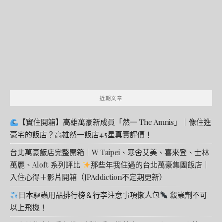
字:
近期文章
【實住開箱】高雄萬豪新成員「然一 The Amnis」｜像住進
豪宅的飯店？高雄然一飯店4.5星真實評價！
台北萬豪飯店完整開箱｜W Taipei、寒舍艾美、喜來登、士林
萬麗、Aloft 系列評比
那些年我住過的台北萬豪集團飯店｜
入住心得＋影片開箱（JPAddiction不定期更新）
日本驅蟲用品排行榜＆行李注意事項懶人包
殺蟲劑不可
以上飛機！