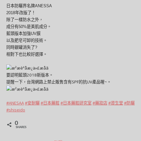
日本防曬界名牌ANESSA
2018年改版了！
除了一樣防水之外，
成分有50%是美肌成分。
藍頭版本加強UV膜
以及肥皂可卸的技術。
同時銀罐消失了
?
相對下也比較好選擇。
要認明藍頭2018新版本。
提醒一下，台灣網路上禁止販售含有SPF的抗UV產品喔~。
#
ANESAA
#
安耐曬
#
日本藥粧
#
日本藥粧研究室
#
藥妝店
#
資生堂
#
防曬
#
shiseido
0
SHARES