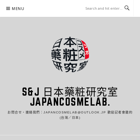
Skip
MENU
to
content
S&J 日本藥粧研究室
JAPANCOSMELAB.
お問合せ・連絡我們：JAPANCOSMELAB@OUTLOOK.JP 歡迎記者會邀約
(台灣／日本)