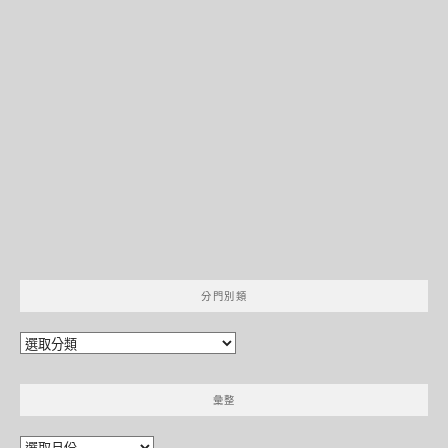
分門別類
分
門
別
彙整
類
彙