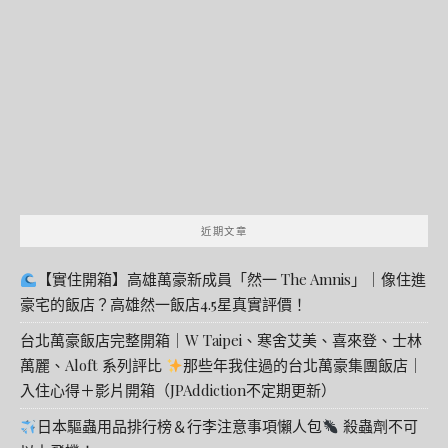
關
鍵
字:
近期文章
【實住開箱】高雄萬豪新成員「然一 The Amnis」｜像住進
豪宅的飯店？高雄然一飯店4.5星真實評價！
台北萬豪飯店完整開箱｜W Taipei、寒舍艾美、喜來登、士林
萬麗、Aloft 系列評比
那些年我住過的台北萬豪集團飯店｜
入住心得＋影片開箱（JPAddiction不定期更新）
日本驅蟲用品排行榜＆行李注意事項懶人包
殺蟲劑不可