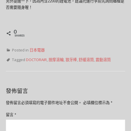
另外提醒一下，因為內含2200的鋰電池，建議托運行李前先詢問櫃檯是
否需要隨身喔！
0
SHARES
Posted in
日本電器
Tagged
DOCTORAIR
,
按摩滾輪
,
狼牙棒
,
舒緩滾筒
,
震動滾筒
發佈留言
發佈留言必須填寫的電子郵件地址不會公開。
必填欄位標示為
*
留言
*