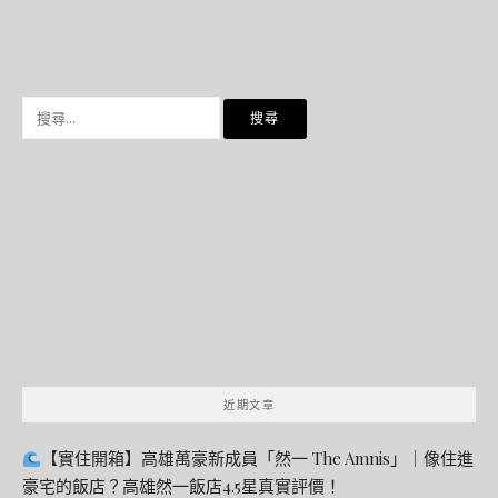
搜
尋
關
鍵
字:
近期文章
【實住開箱】高雄萬豪新成員「然一 The Amnis」｜像住進
豪宅的飯店？高雄然一飯店4.5星真實評價！