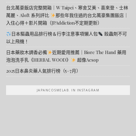
台北萬豪飯店完整開箱｜W Taipei、寒舍艾美、喜來登、士林
萬麗、Aloft 系列評比
那些年我住過的台北萬豪集團飯店｜
入住心得＋影片開箱（JPAddiction不定期更新）
日本驅蟲用品排行榜＆行李注意事項懶人包
殺蟲劑不可
以上飛機！
日本藥妝木調香必備
近期愛用推薦｜Biore The Hand 藥用
泡泡洗手乳《HERBAL WOOD》
超像Aesop
2025日本鼻炎藥人氣排行榜（5–7月）
JAPANCOSMELAB. IN INSTAGRAM