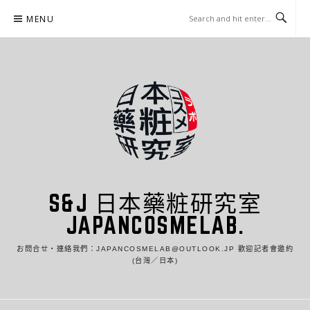
Skip
MENU
to
content
S&J 日本藥粧研究室
JAPANCOSMELAB.
お問合せ・連絡我們：JAPANCOSMELAB@OUTLOOK.JP 歡迎記者會邀約
(台灣／日本)