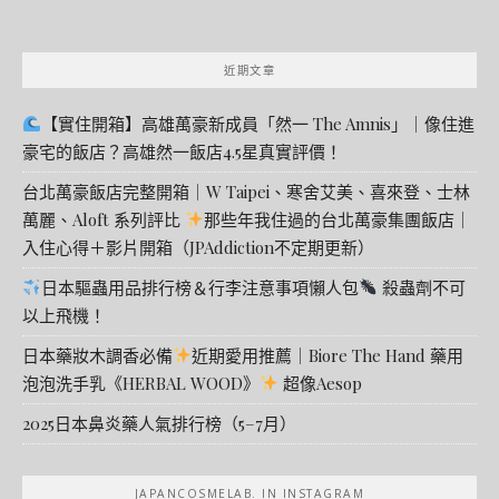
近期文章
【實住開箱】高雄萬豪新成員「然一 The Amnis」｜像住進
豪宅的飯店？高雄然一飯店4.5星真實評價！
台北萬豪飯店完整開箱｜W Taipei、寒舍艾美、喜來登、士林
萬麗、Aloft 系列評比
那些年我住過的台北萬豪集團飯店｜
入住心得＋影片開箱（JPAddiction不定期更新）
日本驅蟲用品排行榜＆行李注意事項懶人包
殺蟲劑不可
以上飛機！
日本藥妝木調香必備
近期愛用推薦｜Biore The Hand 藥用
泡泡洗手乳《HERBAL WOOD》
超像Aesop
2025日本鼻炎藥人氣排行榜（5–7月）
JAPANCOSMELAB. IN INSTAGRAM