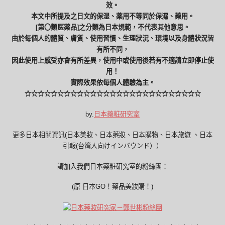
效。
本文中所提及之日文的保湿、薬用不等同於保濕、藥用。
[第〇類医薬品]之分類為日本規範，不代表其他意思。
由於每個人的體質、膚質、使用習慣、生理狀況、環境以及身體狀況皆
有所不同，
因此使用上感受亦會有所差異，使用中或使用後若有不適請立即停止使
用！
實際效果依每個人體驗為主。
☆☆☆☆☆☆☆☆☆☆☆☆☆☆☆☆☆☆☆☆☆☆☆☆☆☆☆
by.
日本藥粧研究室
更多日本相關資訊(日本美妝、日本藥妝、日本購物、日本旅遊 、日本
引報(台湾人向けインバウンド））
請加入我們日本薬粧研究室的粉絲團：
(原 日本GO！藥品美妝購！)