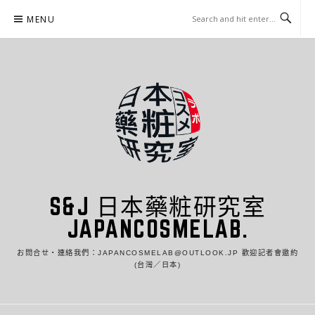
Skip
MENU
to
content
S&J 日本藥粧研究室
JAPANCOSMELAB.
お問合せ・連絡我們：JAPANCOSMELAB@OUTLOOK.JP 歡迎記者會邀約
(台灣／日本)