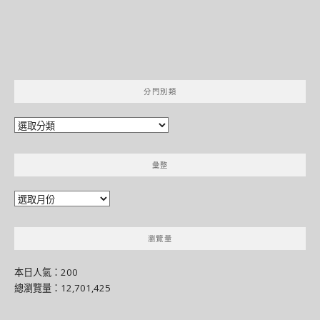
分門別類
分
門
別
彙整
類
彙
整
瀏覽量
本日人氣：200
總瀏覽量：12,701,425