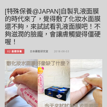
[特殊保養@JAPAN]自製乳液面膜
的時代來了，覺得敷了化妝水面膜
還不夠，來試試看乳液面膜吧！不
夠滋潤的臉龐，會讓膚觸變得僵硬
喔！
02 基礎保養
日本藥粧研究室
2018-08-03