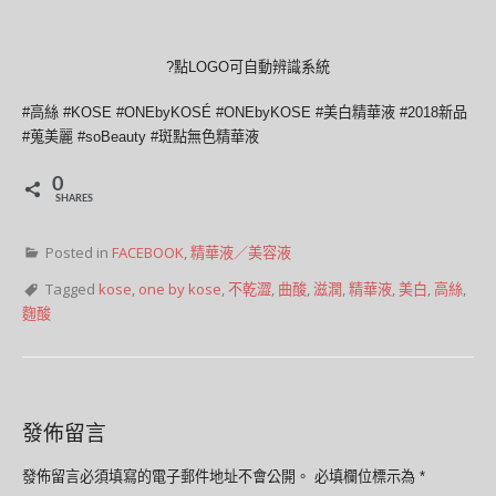
?點LOGO可自動辨識系統
#高絲 #KOSE #ONEbyKOSÉ #ONEbyKOSE #美白精華液 #2018新品
#蒐美麗 #soBeauty #斑點無色精華液
0
SHARES
Posted in
FACEBOOK
,
精華液／美容液
Tagged
kose
,
one by kose
,
不乾澀
,
曲酸
,
滋潤
,
精華液
,
美白
,
高絲
,
麴酸
發佈留言
發佈留言必須填寫的電子郵件地址不會公開。
必填欄位標示為
*