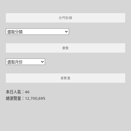
分門別類
分
門
別
彙整
類
彙
整
瀏覽量
本日人氣：46
總瀏覽量：12,700,695