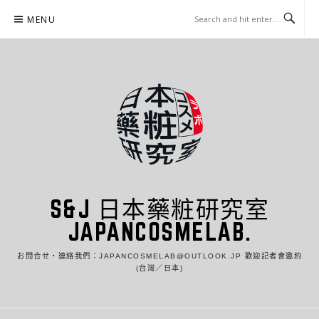
Skip
MENU
to
content
S&J 日本藥粧研究室
JAPANCOSMELAB.
お問合せ・連絡我們：JAPANCOSMELAB@OUTLOOK.JP 歡迎記者會邀約
(台灣／日本)