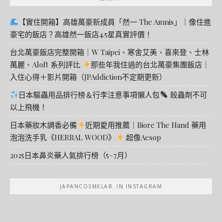
【實住開箱】高雄萬豪新成員「然一 The Amnis」｜像住進
豪宅的飯店？高雄然一飯店4.5星真實評價！
台北萬豪飯店完整開箱｜W Taipei、寒舍艾美、喜來登、士林
萬麗、Aloft 系列評比
那些年我住過的台北萬豪集團飯店｜
入住心得＋影片開箱（JPAddiction不定期更新）
日本驅蟲用品排行榜＆行李注意事項懶人包
殺蟲劑不可
以上飛機！
日本藥妝木調香必備
近期愛用推薦｜Biore The Hand 藥用
泡泡洗手乳《HERBAL WOOD》
超像Aesop
2025日本鼻炎藥人氣排行榜（5–7月）
JAPANCOSMELAB. IN INSTAGRAM