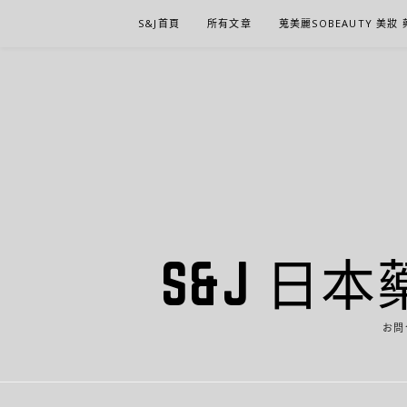
Skip
S&J首頁
所有文章
蒐美麗SOBEAUTY 美妝
to
content
S&J 日本
お問