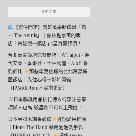
近期文章
【實住開箱】高雄萬豪新成員「然
一 The Amnis」｜像住進豪宅的飯
店？高雄然一飯店4.5星真實評價！
台北萬豪飯店完整開箱｜W Taipei、寒
舍艾美、喜來登、士林萬麗、Aloft 系
列評比
那些年我住過的台北萬豪集
團飯店｜入住心得＋影片開箱
（JPAddiction不定期更新）
日本驅蟲用品排行榜＆行李注意事
項懶人包
殺蟲劑不可以上飛機！
日本藥妝木調香必備
近期愛用推薦
｜Biore The Hand 藥用泡泡洗手乳
《HERBAL WOOD》
超像Aesop