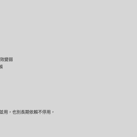
效變弱
賴
並用，也別長期依賴不停用，