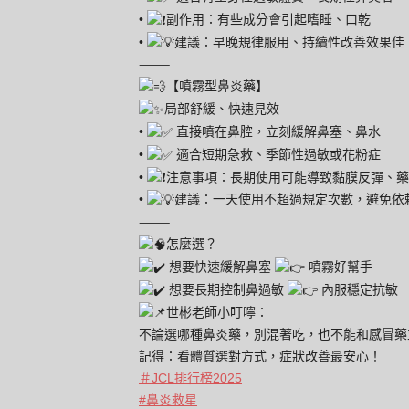
•
副作用：有些成分會引起嗜睡、口乾
•
建議：早晚規律服用、持續性改善效果佳
⸻
【噴霧型鼻炎藥】
局部舒緩、快速見效
•
直接噴在鼻腔，立刻緩解鼻塞、鼻水
•
適合短期急救、季節性過敏或花粉症
•
注意事項：長期使用可能導致黏膜反彈、藥
•
建議：一天使用不超過規定次數，避免依
⸻
怎麼選？
想要快速緩解鼻塞
噴霧好幫手
想要長期控制鼻過敏
內服穩定抗敏
世彬老師小叮嚀：
不論選哪種鼻炎藥，別混著吃，也不能和感冒藥
記得：看體質選對方式，症狀改善最安心！
＃JCL排行榜2025
#鼻炎救星