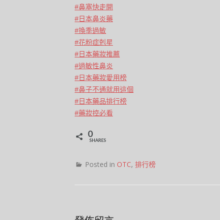
#鼻塞快走開
#日本鼻炎藥
#換季過敏
#花粉症剋星
#日本藥妝推薦
#過敏性鼻炎
#日本藥妝愛用榜
#鼻子不通就用這個
#日本藥品排行榜
#藥妝控必看
0
SHARES
Posted in
OTC
,
排行榜