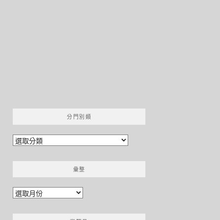
分門別類
分
門
別
彙整
類
彙
整