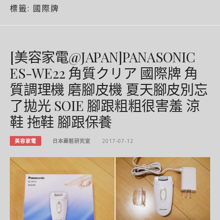
標籤:
國際牌
[美容家電@JAPAN]PANASONIC
ES-WE22 角質クリア 國際牌 角
質調理機 磨腳皮機 夏天腳皮別忘
了拋光 SOIE 腳跟粗粗很害羞 涼
鞋 拖鞋 腳跟保養
美容家電
日本藥粧研究室
2017-07-12