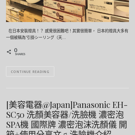
在日本安裝燈具！？ 感覺很困難吧！其實很簡單， 日本的燈具大多有
一個被稱為”引掛シーリング（天…
0
SHARES
CONTINUE READING
[美容電器@Japan]Panasonic EH-
SC50 洗顏美容器/洗臉機 濃密泡
SPA機 國際牌 濃密泡沫洗顏儀 開
箱+使用分享文♫ 洗臉機介紹