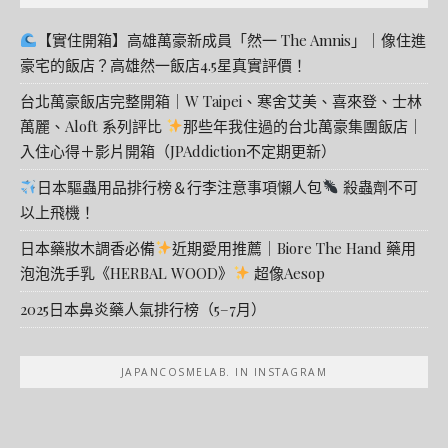
【實住開箱】高雄萬豪新成員「然一 The Amnis」｜像住進
豪宅的飯店？高雄然一飯店4.5星真實評價！
台北萬豪飯店完整開箱｜W Taipei、寒舍艾美、喜來登、士林
萬麗、Aloft 系列評比
那些年我住過的台北萬豪集團飯店｜
入住心得＋影片開箱（JPAddiction不定期更新）
日本驅蟲用品排行榜＆行李注意事項懶人包
殺蟲劑不可
以上飛機！
日本藥妝木調香必備
近期愛用推薦｜Biore The Hand 藥用
泡泡洗手乳《HERBAL WOOD》
超像Aesop
2025日本鼻炎藥人氣排行榜（5–7月）
JAPANCOSMELAB. IN INSTAGRAM