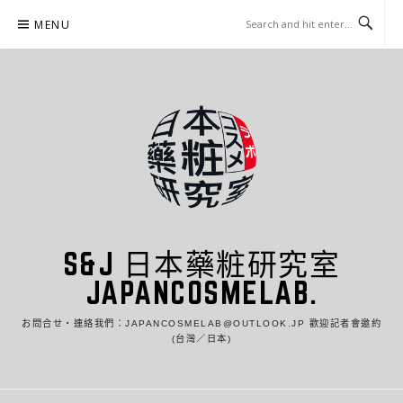
Skip
MENU
to
content
S&J 日本藥粧研究室
JAPANCOSMELAB.
お問合せ・連絡我們：JAPANCOSMELAB@OUTLOOK.JP 歡迎記者會邀約
(台灣／日本)