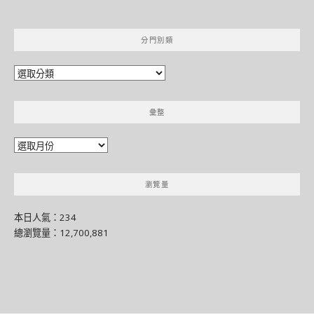
分門別類
分
門
別
彙整
類
彙
整
瀏覽量
本日人氣：234
總瀏覽量：12,700,881