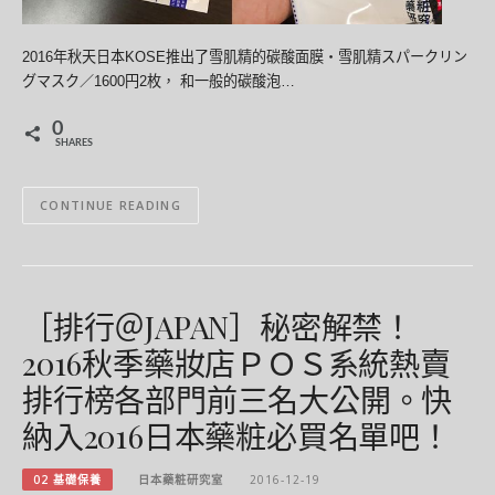
2016年秋天日本KOSE推出了雪肌精的碳酸面膜・雪肌精スパークリン
グマスク／1600円2枚， 和一般的碳酸泡…
0
SHARES
CONTINUE READING
［排行＠JAPAN］秘密解禁！
2016秋季藥妝店ＰＯＳ系統熱賣
排行榜各部門前三名大公開。快
納入2016日本藥粧必買名單吧！
02 基礎保養
日本藥粧研究室
2016-12-19