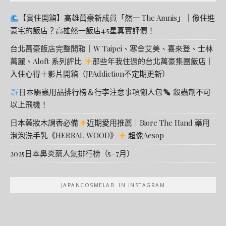
【實住開箱】高雄萬豪新成員「然一 The Amnis」｜像住進
豪宅的飯店？高雄然一飯店4.5星真實評價！
台北萬豪飯店完整開箱｜W Taipei、寒舍艾美、喜來登、士林
萬麗、Aloft 系列評比
那些年我住過的台北萬豪集團飯店｜
入住心得＋影片開箱（JPAddiction不定期更新）
日本驅蟲用品排行榜＆行李注意事項懶人包
殺蟲劑不可
以上飛機！
日本藥妝木調香必備
近期愛用推薦｜Biore The Hand 藥用
泡泡洗手乳《HERBAL WOOD》
超像Aesop
2025日本鼻炎藥人氣排行榜（5–7月）
JAPANCOSMELAB. IN INSTAGRAM