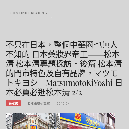
CONTINUE READING
不只在日本，整個中華圈也無人
不知的 日本藥妝界帝王――松本
清 松本清專題採訪‧後篇 松本清
的門市特色及自有品牌。マツモ
トキヨシ MatsumotoKiYoshi 日
本必買必逛松本清 2/2
藥妝店
日本藥粧研究室
2016-04-11