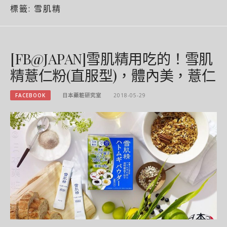
標籤:
雪肌精
[FB@JAPAN]雪肌精用吃的！雪肌
精薏仁粉(直服型)，體內美，薏仁
FACEBOOK
日本藥粧研究室
2018-05-29