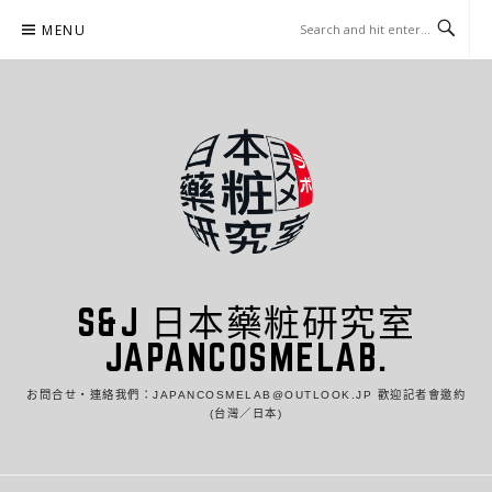
Skip
MENU
to
content
S&J 日本藥粧研究室
JAPANCOSMELAB.
お問合せ・連絡我們：JAPANCOSMELAB@OUTLOOK.JP 歡迎記者會邀約
(台灣／日本)