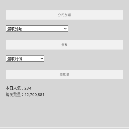
分門別類
分
門
別
彙整
類
彙
整
瀏覽量
本日人氣：234
總瀏覽量：12,700,881