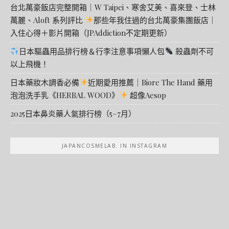
台北萬豪飯店完整開箱｜W Taipei、寒舍艾美、喜來登、士林
萬麗、Aloft 系列評比
那些年我住過的台北萬豪集團飯店｜
入住心得＋影片開箱（JPAddiction不定期更新）
日本驅蟲用品排行榜＆行李注意事項懶人包
殺蟲劑不可
以上飛機！
日本藥妝木調香必備
近期愛用推薦｜Biore The Hand 藥用
泡泡洗手乳《HERBAL WOOD》
超像Aesop
2025日本鼻炎藥人氣排行榜（5–7月）
JAPANCOSMELAB. IN INSTAGRAM