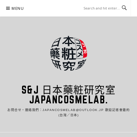
Skip
MENU
to
content
S&J 日本藥粧研究室
JAPANCOSMELAB.
お問合せ・連絡我們：JAPANCOSMELAB@OUTLOOK.JP 歡迎記者會邀約
(台灣／日本)