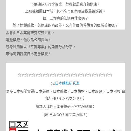
下飛機放好行李後第一行程就是直奔藥妝店，
上飛機離開日本前，仍不忘再到藥妝店做最後巡禮。
但……你真的知道買什麼嗎？
除了連鎖藥妝、美妝店的商品外，又有什麼值得購買的區域美妝呢？
本書由日本薬粧研究家鄭世彬，
遠赴藥廠、化妝品公司採訪，
親身試用後以「平實專業」的角度分析分享，
帶你聰明買瘋日本定番藥妝！
☆☆☆☆☆☆☆☆☆☆☆☆☆☆☆☆☆☆☆☆☆☆☆☆☆☆☆
by.
日本藥粧研究室
更多日本相關資訊(日本美妝、日本藥妝、日本購物、日本旅遊 、日本引報(台
湾人向けインバウンド））
請加入我們日本薬粧研究室的粉絲團：
(原 日本GO！藥品美妝購！)