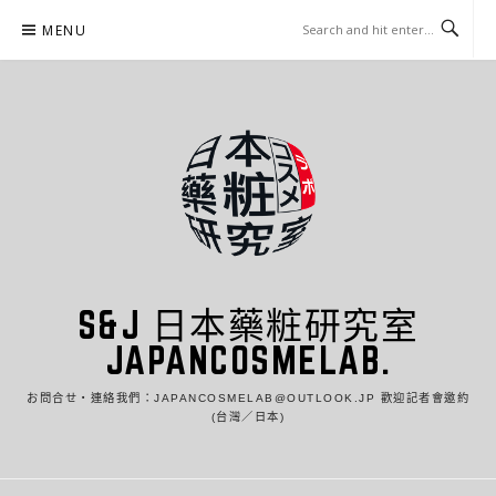
Skip
MENU
to
content
S&J 日本藥粧研究室
JAPANCOSMELAB.
お問合せ・連絡我們：JAPANCOSMELAB@OUTLOOK.JP 歡迎記者會邀約
(台灣／日本)