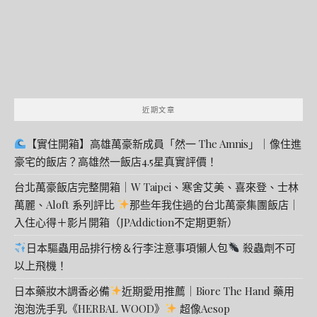
近期文章
【實住開箱】高雄萬豪新成員「然一 The Amnis」｜像住進
豪宅的飯店？高雄然一飯店4.5星真實評價！
台北萬豪飯店完整開箱｜W Taipei、寒舍艾美、喜來登、士林
萬麗、Aloft 系列評比
那些年我住過的台北萬豪集團飯店｜
入住心得＋影片開箱（JPAddiction不定期更新）
日本驅蟲用品排行榜＆行李注意事項懶人包
殺蟲劑不可
以上飛機！
日本藥妝木調香必備
近期愛用推薦｜Biore The Hand 藥用
泡泡洗手乳《HERBAL WOOD》
超像Aesop