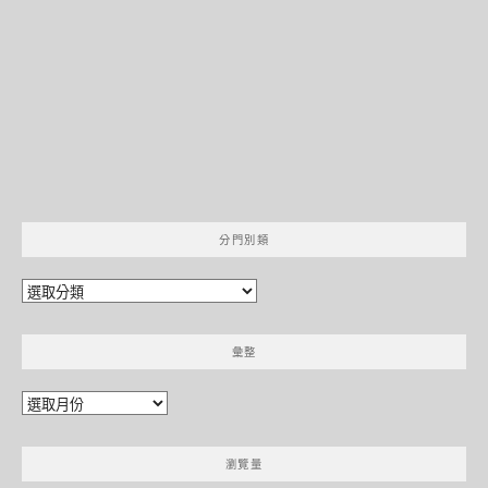
分門別類
分
門
別
彙整
類
彙
整
瀏覽量