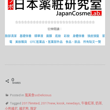
☆☆☆☆☆☆☆☆☆☆☆☆☆☆☆☆☆☆☆☆☆☆☆☆☆☆☆
衍伸閱讀：
臉部清潔
基礎保養
精華液
面膜
底妝
彩妝
身體保養
頭皮頭髮
家
電
美妝雜貨
OTC医薬品・医薬部外品
食品、飲品
所有貼文一覽
0
SHARES
Posted in
蒐美食soDelicious
Tagged
2017limited
,
2017new
,
kiosk
,
newdays
,
午後紅茶
,
奶茶
,
小熊維尼
,
維尼熊
,
限定