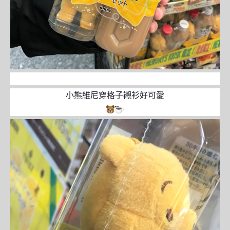
小熊維尼穿格子襯衫好可愛
?