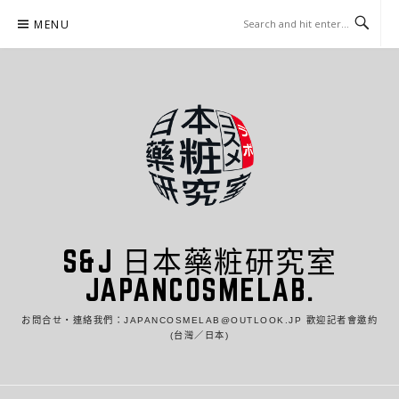
Skip
MENU
to
content
S&J 日本藥粧研究室
JAPANCOSMELAB.
お問合せ・連絡我們：JAPANCOSMELAB@OUTLOOK.JP 歡迎記者會邀約
(台灣／日本)