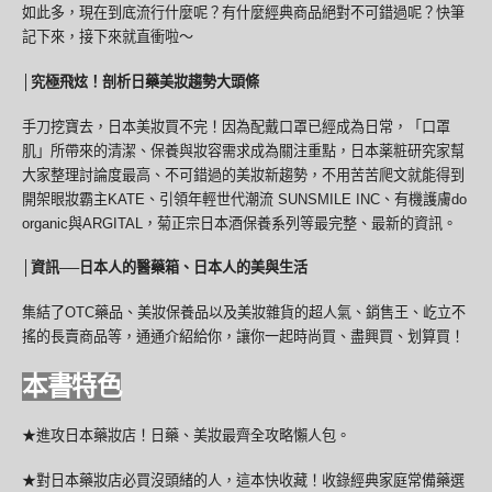
如此多，現在到底流行什麼呢？有什麼經典商品絕對不可錯過呢？快筆
記下來，接下來就直衝啦～
│
究極飛炫！剖析日藥美妝趨勢大頭條
手刀挖寶去，日本美妝買不完！因為配戴口罩已經成為日常，「口罩
肌」所帶來的清潔、保養與妝容需求成為關注重點，日本薬粧研究家幫
大家整理討論度最高、不可錯過的美妝新趨勢，不用苦苦爬文就能得到
開架眼妝霸主KATE、引領年輕世代潮流 SUNSMILE INC、有機護膚do
organic與ARGITAL，菊正宗日本酒保養系列等最完整、最新的資訊。
│
資訊──日本人的醫藥箱、日本人的美與生活
集結了OTC藥品、美妝保養品以及美妝雜貨的超人氣、銷售王、屹立不
搖的長賣商品等，通通介紹給你，讓你一起時尚買、盡興買、划算買！
本書特色
★進攻日本藥妝店！日藥、美妝最齊全攻略懶人包。
★對日本藥妝店必買沒頭緒的人，這本快收藏！收錄經典家庭常備藥選