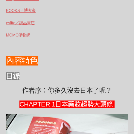
BOOKS／博客來
eslite／誠品書店
MOMO購物網
內容特色
目錄
作者序：你多久沒去日本了呢？
CHAPTER 1日本藥妝趨勢大頭條