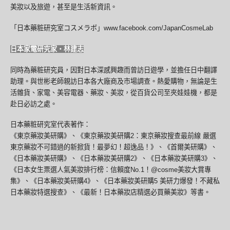
美妝以及旅遊，甚至是生活新資訊。
「日本藥粧研究室コスメラボ」www.facebook.com/JapanCosmeLab
日本家電研究家・林建志
同時為藥粧研究員，因對日本深感興趣而曾訪日遊學，並擔任日中翻譯
助理。與世彬老師親訪日本各大廠商及市場調查。熱愛購物，無論是生
活雜貨、家電、美容電器、藥妝、美妝，從百貨公司至夾娃娃機，都是
赴日必訪之處。
日本藥粧研究室代表著作：
《東京藥妝美研購》、《東京藥妝美研購2：東京藥妝搜查最前線 嚴選
東京藥妝不可錯過的新掀貨！最夢幻！超逸品！》、《首爾美研購》、
《日本藥妝美研購》、《日本藥妝美研購2》、《日本藥妝美研購3》、
《日本女生票選人氣美妝排行榜：信賴度No.1！@cosme美妝大賞專
集》、《日本藥妝美研購4》、《日本藥妝美研購5 美研力爆發！不藏私
日本藥妝特選搜查》、《最新！日本藥妝店精選必買藥美妝》等書。