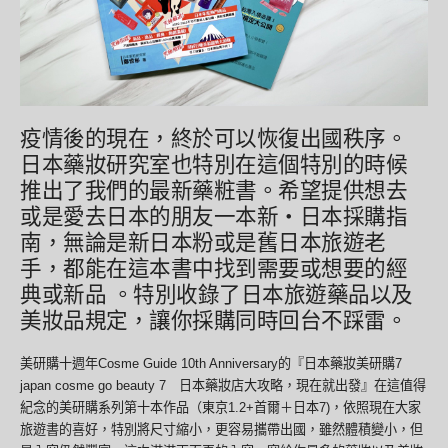
疫情後的現在，終於可以恢復出國秩序。
日本藥妝研究室也特別在這個特別的時候
推出了我們的最新藥粧書。希望提供想去
或是愛去日本的朋友一本新・日本採購指
南，無論是新日本粉或是舊日本旅遊老
手，都能在這本書中找到需要或想要的經
典或新品 。特別收錄了日本旅遊藥品以及
美妝品規定，讓你採購同時回台不踩雷。
美研購十週年Cosme Guide 10th Anniversary的『日本藥妝美研購7
japan cosme go beauty 7 日本藥妝店大攻略，現在就出發』在這值得
紀念的美研購系列第十本作品（東京1.2+首爾＋日本7)，依照現在大家
旅遊書的喜好，特別將尺寸縮小，更容易攜帶出國，雖然體積變小，但