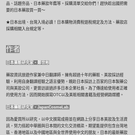
品、話題夯品、日本藥妝年鑑等。採購清單交給你們！趕快趁出國把需
要的日本藥妝買一買～
★日本出境、台灣入境必讀！日本購物消費稅退稅規定及方法、藥妝店
採購相關入台規定等。
作者
日本薬粧研究家・鄭世彬
藥妝資訊旅遊作家兼中日翻譯師。擁有超過十年的藥粧、美妝採訪經
驗，利用自身翻譯經驗之語言優勢，親赴日本採訪上百家的日本製藥公
司與美妝公司，更曾訪談過許多日本企業社長。為了傳達給使用者正確
的使用方法，因而開始撰寫OTC以及美粧相關書籍及經營網路媒體。
日本藥粧研究室・JapanCosmeLab.
因為愛買所以研究，以中文撰寫成冊並在網路上分享日本美妝及生活資
訊，努力搭起中華圈與日本間的文化交流橋梁。期望能提供包含台灣地
區、香港地區以及中國地區與全世界使用中文的朋友，日本的最新藥妝