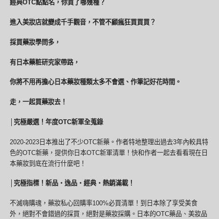
經典OTC點點名，你買了哪幾種？
進入美妝店就變成千手觀音，不管不顧瘋狂買買買？
採買藥妝學問多，
有日本藥粧研究家帶路，
你將不用再擔心日本藥妝種類太多不會選、作筆記好花時間。
走，一起買藥妝去！
│
究極嚴選！年度OTC新軍全蒐錄
2020-2023日本推出了不少OTC新藥。作者特地整理出過去3年內較具特
色的OTC新藥，提供你日本OTC新軍清單！快和作者一起去看看現在日
本藥妝到底在流行什麼吧！
│
究極指標！新品‧逸品‧經典‧熱銷滿載！
不滅嗨購魂，藥妝私心回購率100%必買清單！到日本除了享受美食
外，絕對不會錯過的採買，絕對是藥妝採購。日本的OTC藥品、美妝品