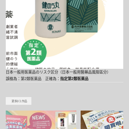
日本一般用医薬品のリスク区分（日本一般用醫藥品風險區分）
誤植為：
第2類医薬品
正確為：
指定第2類医薬品
更多JCL作品