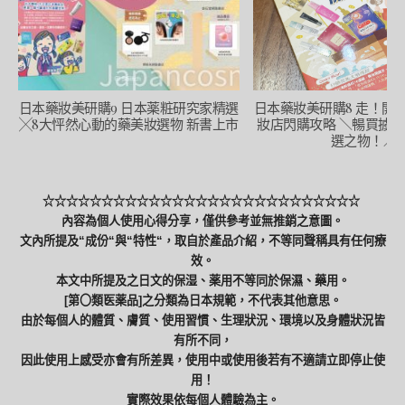
日本藥妝美研購9 日本薬粧研究家精選
日本藥妝美研購8 走！開
╳8大怦然心動的藥美妝選物 新書上市
妝店閃購攻略 ＼暢買擄
選之物！／
☆☆☆☆☆☆☆☆☆☆☆☆☆☆☆☆☆☆☆☆☆☆☆☆☆☆☆
內容為個人使用心得分享，僅供參考並無推銷之意圖。
文內所提及“成份“與“特性“，取自於產品介紹，不等同聲稱具有任何療
效。
本文中所提及之日文的保湿、薬用不等同於保濕、藥用。
[第〇類医薬品]之分類為日本規範，不代表其他意思。
由於每個人的體質、膚質、使用習慣、生理狀況、環境以及身體狀況皆
有所不同，
因此使用上感受亦會有所差異，使用中或使用後若有不適請立即停止使
用！
實際效果依每個人體驗為主。