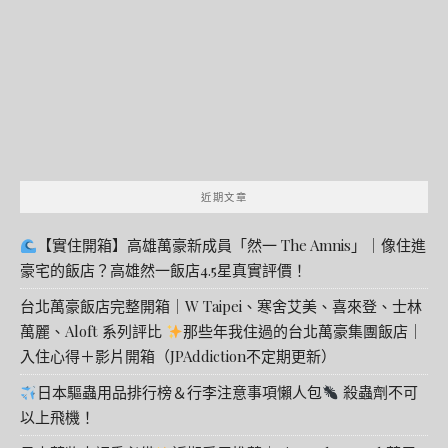
字:
近期文章
【實住開箱】高雄萬豪新成員「然一 The Amnis」｜像住進
豪宅的飯店？高雄然一飯店4.5星真實評價！
台北萬豪飯店完整開箱｜W Taipei、寒舍艾美、喜來登、士林
萬麗、Aloft 系列評比
那些年我住過的台北萬豪集團飯店｜
入住心得＋影片開箱（JPAddiction不定期更新）
日本驅蟲用品排行榜＆行李注意事項懶人包
殺蟲劑不可
以上飛機！