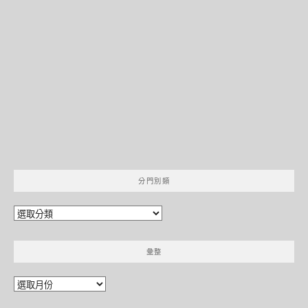
分門別類
分
門
別
彙整
類
彙
整