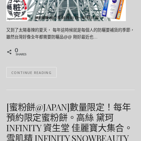
又到了太陽毒辣的夏天， 每年這時候就是每個人的防曬要補貨的季節，
雖然台灣好像全年都需要防曬品@@ 剛好最近也…
0
SHARES
CONTINUE READING
[蜜粉餅@JAPAN]數量限定！每年
預約限定蜜粉餅。高絲 黛珂
INFINITY 資生堂 佳麗寶大集合。
雪肌精 INFINITY SNOWBEAUTY