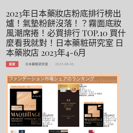
2023年日本藥妝店粉底排行榜出
爐！氣墊粉餅沒落！？霧面底妝
風潮席捲！必買排行 TOP.10 買什
麼看我就對！日本藥粧研究室 日
本藥妝店 2023年4-6月
底妝
日本藥粧研究室
2023-08-05