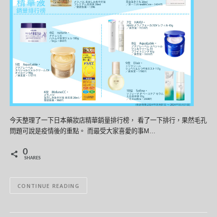
今天整理了一下日本藥妝店精華銷量排行榜， 看了一下排行，果然毛孔
問題可說是疫情後的重點。 而最受大家喜愛的事M…
0
SHARES
CONTINUE READING