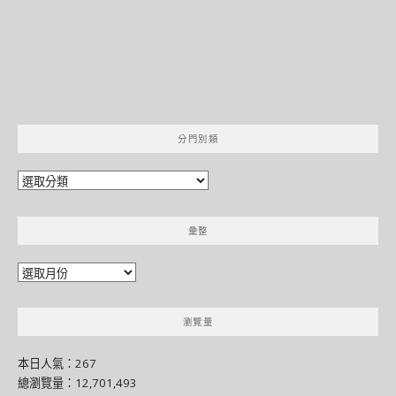
分門別類
分
門
別
彙整
類
彙
整
瀏覽量
本日人氣：267
總瀏覽量：12,701,493