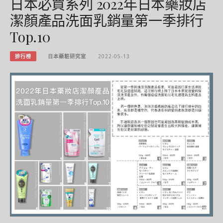
日本必買系列 2022年日本藥妝店
潔顏產品洗面乳銷量第一季排行
Top.10
排行榜
日本藥粧研究室
2022-05-13