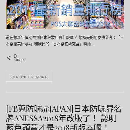
還在想新年假期去到日本藥妝店買什麼嗎？ 想搶先的朋友快參考：「日
本藥妝美研購4」和我們的「日本藥粧研究室」粉絲…
0
SHARES
CONTINUE READING
[FB蒐防曬@JAPAN]日本防曬界名
牌ANESSA2018年改版了！ 認明
藍色頭蓋才是2018新版本喔！