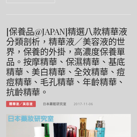
[保養品@JAPAN]精選八款精華液
分類剖析，精華液／美容液的世
界，保養的外掛，高濃度保養單
品。按摩精華、保濕精華、基底
精華、美白精華、全效精華、痘
痘精華、毛孔精華、年齡精華、
抗齡精華。
精華液／美容液
日本藥粧研究室
2017-11-06