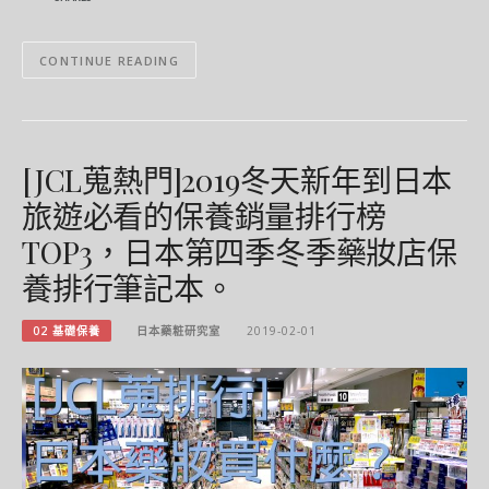
CONTINUE READING
[JCL蒐熱門]2019冬天新年到日本
旅遊必看的保養銷量排行榜
TOP3，日本第四季冬季藥妝店保
養排行筆記本。
02 基礎保養
日本藥粧研究室
2019-02-01