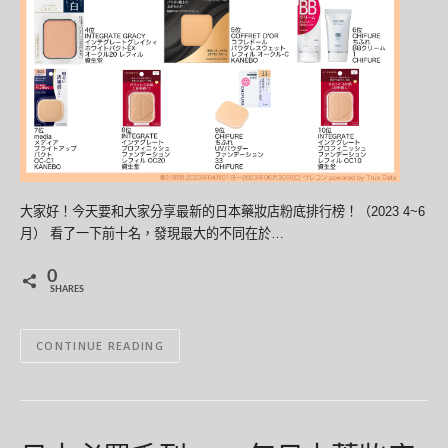
大家好！今天要和大家分享最新的日本藥妝店粉底排行榜！（2023 4~6
月） 看了一下前十名，發現最大的不同在於…
0
SHARES
CONTINUE READING